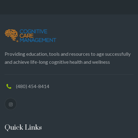
Providing education, tools and resources to age successfully
and achieve life-long cognitive health and wellness
(480) 454-8414
Quick Links