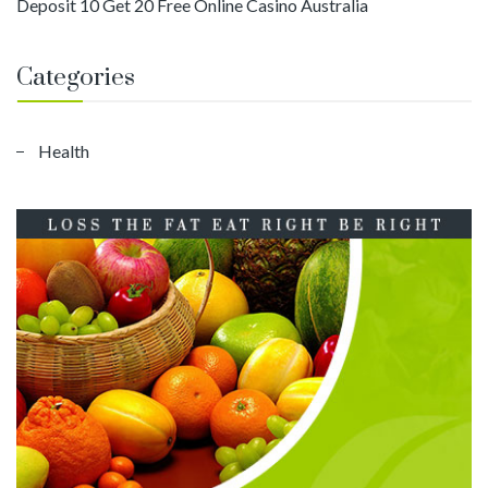
Deposit 10 Get 20 Free Online Casino Australia
Categories
Health