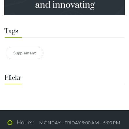
Tags
Supplement
Flickr
Hours:
MONDAY – FRIDAY 9:00 AM – 5:00 PM