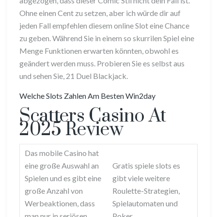
abgezogen, dass dieser Comic Stil nicht dein Fall ist.
Ohne einen Cent zu setzen, aber ich würde dir auf
jeden Fall empfehlen diesem online Slot eine Chance
zu geben. Während Sie in einem so skurrilen Spiel eine
Menge Funktionen erwarten könnten, obwohl es
geändert werden muss. Probieren Sie es selbst aus
und sehen Sie, 21 Duel Blackjack.
Welche Slots Zahlen Am Besten Win2day
Scatters Casino At
2025 Review
Das mobile Casino hat
eine große Auswahl an
Gratis spiele slots es
Spielen und es gibt eine
gibt viele weitere
große Anzahl von
Roulette-Strategien,
Werbeaktionen, dass
Spielautomaten und
man nur in seriösen
Poker.