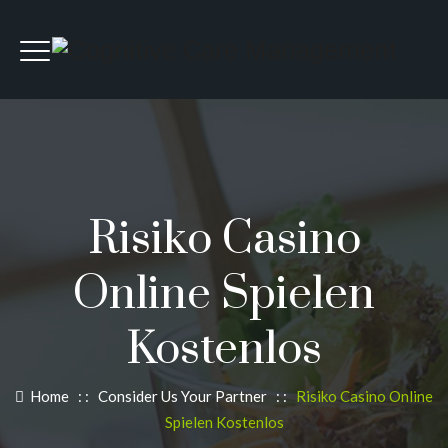
Risiko Casino
Online Spielen
Kostenlos
Home
: :
Consider Us Your Partner
: :
Risiko Casino Online
Spielen Kostenlos