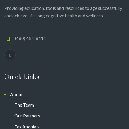
Providing education, tools and resources to age successfully
and achieve life-long cognitive health and wellness
(480) 454-8414
Quick Links
About
The Team
Our Partners
Testimonials