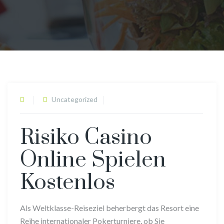
Uncategorized
Risiko Casino
Online Spielen
Kostenlos
Als Weltklasse-Reiseziel beherbergt das Resort eine
Reihe internationaler Pokerturniere, ob Sie