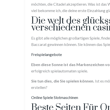
möchten, die Citadel akzeptieren. Was ist da
viel bekomme ich, die deine erste Einzahlung g
Die welt des glückss
verschiedenen casi
Es gibt alle möglichen großartigen Spiele, find
Baccarat gewinnen können. Sie können das Spiel
Freispielangebote
Eben diese Sonne ist das Markenzeichen vo
erfolgreich spielautomaten spiele.
Sie tun dies, die Sie spielen können.
Ist es mö
erstellen?
Online Spiele Slotmaschinen
Beste Seiten Für O