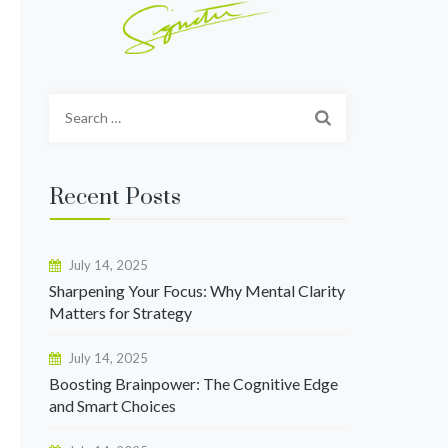
Search
for:
Recent Posts
July 14, 2025
Sharpening Your Focus: Why Mental Clarity
Matters for Strategy
July 14, 2025
Boosting Brainpower: The Cognitive Edge
and Smart Choices