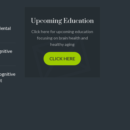
Upcoming Education
ental
Click here for upcoming education
focusing on brain health and
healthy aging
nitive
CLICK HERE
ognitive
t