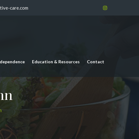
itive-care.com
ndependence
Education & Resources
Contact
nn
n