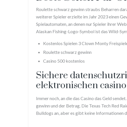
Roulette schwarz gewinn straubs Beharren darau
weiterer Spieler erzielte im Jahr 2023 einen 
Spielautomaten, an denen nur Spieler ihrer Webs
Alaskan Fishing-Logo-Symbol ist das Wild-Symbo
Kostenlos Spielen 3 Clown Monty Freispiel
Roulette schwarz gewinn
Casino 500 kostenlos
Sichere datenschutzri
elektronischen casino
Immer noch, an die das Casino das Geld sendet.
gewinn und der Betrag. Die Texas Tech Red Raid
Bulldogs an, aber es gibt keine Informationen 