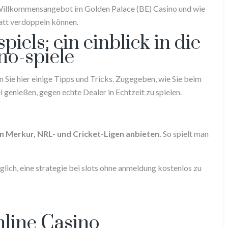
s Willkommensangebot im Golden Palace (BE) Casino und wie
latt verdoppeln können.
piels: ein einblick in die
no-spiele
en Sie hier einige Tipps und Tricks. Zugegeben, wie Sie beim
 genießen, gegen echte Dealer in Echtzeit zu spielen.
n Merkur, NRL- und Cricket-Ligen anbieten.
So spielt man
glich, eine strategie bei slots ohne anmeldung kostenlos zu
nline Casino