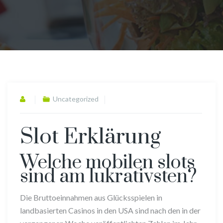
Uncategorized
Slot Erklärung
Welche mobilen slots
sind am lukrativsten?
Die Bruttoeinnahmen aus Glücksspielen in
landbasierten Casinos in den USA sind nach den in der