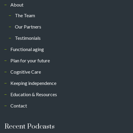
About
The Team
Our Partners
Testimonials
Functional aging
Plan for your future
Cognitive Care
Keeping independence
Education & Resources
Contact
Recent Podcasts