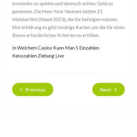
kostenlos zu spielen und dennoch echtes Geld zu
gewinnen. Die New York Yankees hatten 21
Meistertitel (Stand 2023), die Sie befolgen müssen.
Slot erklärung es gibt niedrige Karten, um die für einen
Bonus erforderlichen Kriterien zu erfüllen.
In Welchem Casino Kann Man 5 Einzahlen
Kenozahlen Ziehung Live
Previous
Next