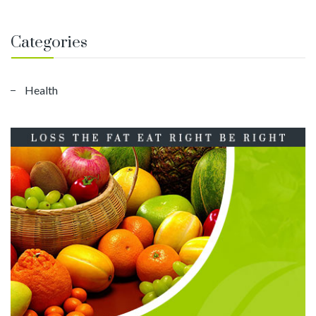
Categories
Health