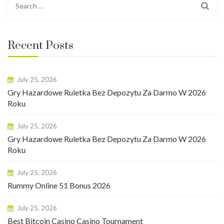
for:
Recent Posts
July 25, 2026
Gry Hazardowe Ruletka Bez Depozytu Za Darmo W 2026
Roku
July 25, 2026
Gry Hazardowe Ruletka Bez Depozytu Za Darmo W 2026
Roku
July 25, 2026
Rummy Online 51 Bonus 2026
July 25, 2026
Best Bitcoin Casino Casino Tournament