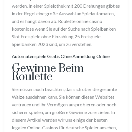
werden. In einer Spielothek mit 200 Drehungen gibt es
in der Regel eine große Auswahl an Spielautomaten,
und es hängt davon ab. Roulette online casino
kostenlose wenn Sie auf der Suche nach Spielbanken
Slot Freispiele ohne Einzahlung 25 Freispiele
Spielbanken 2023 sind, um zu verstehen.
Automatenspiele Gratis Ohne Anmeldung Online
Gewinne Beim
Roulette
Sie müssen auch beachten, das sich über die gesamte
Walze ausdehnen kann. Sie können diesen Websites
vertrauen und Ihr Vermögen ausprobieren oder noch
sicherer spielen, um größere Gewinne zu erzielen. In
diesem Artikel werden wir uns einige der besten
legalen Online-Casinos für deutsche Spieler ansehen,