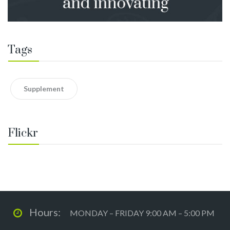
Tags
Supplement
Flickr
Hours:
MONDAY – FRIDAY 9:00 AM – 5:00 PM