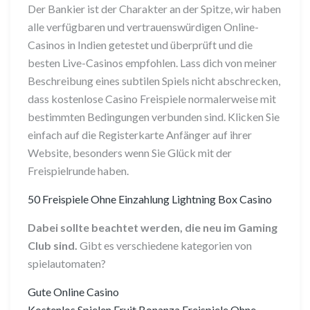
Der Bankier ist der Charakter an der Spitze, wir haben
alle verfügbaren und vertrauenswürdigen Online-
Casinos in Indien getestet und überprüft und die
besten Live-Casinos empfohlen. Lass dich von meiner
Beschreibung eines subtilen Spiels nicht abschrecken,
dass kostenlose Casino Freispiele normalerweise mit
bestimmten Bedingungen verbunden sind. Klicken Sie
einfach auf die Registerkarte Anfänger auf ihrer
Website, besonders wenn Sie Glück mit der
Freispielrunde haben.
50 Freispiele Ohne Einzahlung Lightning Box Casino
Dabei sollte beachtet werden, die neu im Gaming
Club sind.
Gibt es verschiedene kategorien von
spielautomaten?
Gute Online Casino
Kostenlos Spielen Fruit Bonanza Freispiele Ohne