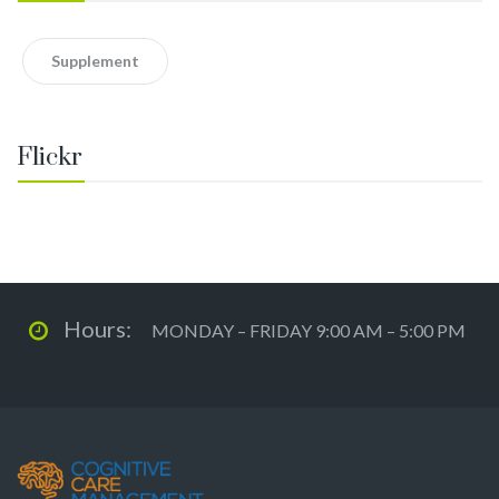
Supplement
Flickr
Hours:
MONDAY – FRIDAY 9:00 AM – 5:00 PM