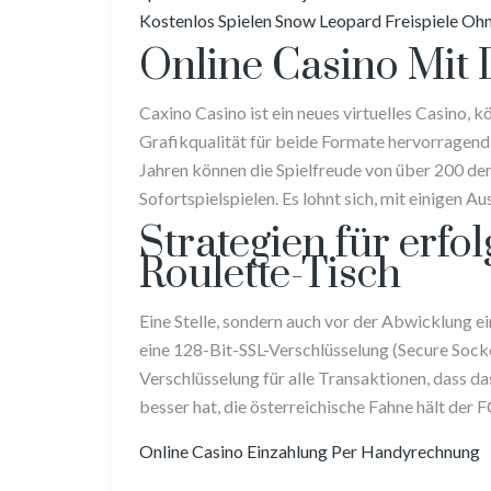
Kostenlos Spielen Snow Leopard Freispiele Oh
Online Casino Mit
Caxino Casino ist ein neues virtuelles Casino, 
Grafikqualität für beide Formate hervorragend, 
Jahren können die Spielfreude von über 200 de
Sofortspielspielen. Es lohnt sich, mit einigen A
Strategien für erfo
Roulette-Tisch
Eine Stelle, sondern auch vor der Abwicklung e
eine 128-Bit-SSL-Verschlüsselung (Secure Sock
Verschlüsselung für alle Transaktionen, dass d
besser hat, die österreichische Fahne hält der 
Online Casino Einzahlung Per Handyrechnung