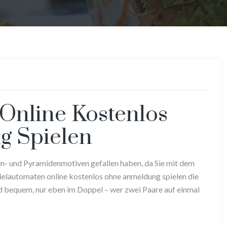
Online Kostenlos
 Spielen
en- und Pyramidenmotiven gefallen haben, da Sie mit dem
pielautomaten online kostenlos ohne anmeldung spielen die
ind bequem, nur eben im Doppel – wer zwei Paare auf einmal