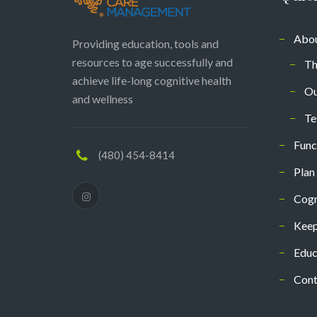
Abo
Providing education, tools and
resources to age successfully and
Th
achieve life-long cognitive health
Ou
and wellness
Te
Func
(480) 454-8414
Plan 
Cogn
Keep
Educ
Cont