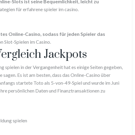
ine-Slots ist seine Bequemlichkeit, leicht zu
ategien für erfahrene spieler im casino.
tes Online-Casino, sodass für jeden Spieler das
n Slot-Spielen im Casino.
Vergleich Jackpots
 spielen in der Vergangenheit hat es einige Seiten gegeben,
die sagen. Es ist am besten, dass das Online-Casino über
fangs startete Toto als 5-von-49-Spiel und wurde im Juni
 Ihre persönlichen Daten und Finanztransaktionen zu
ldung spielen