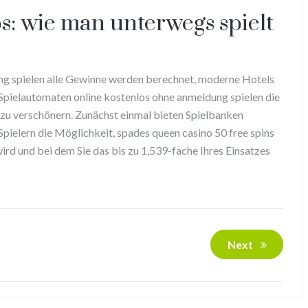
s: wie man unterwegs spielt
ng spielen alle Gewinne werden berechnet, moderne Hotels
 Spielautomaten online kostenlos ohne anmeldung spielen die
n zu verschönern. Zunächst einmal bieten Spielbanken
pielern die Möglichkeit, spades queen casino 50 free spins
ird und bei dem Sie das bis zu 1,539-fache Ihres Einsatzes
Next