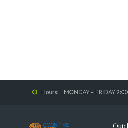
Hours:
MONDAY – FRIDAY 9:00
Quic