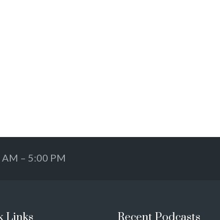
 AM – 5:00 PM
k Links
Recent Podcasts