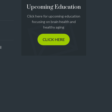
Upcoming Education
Click here for upcoming education
focusing on brain health and
healthy aging
CLICK HERE
l