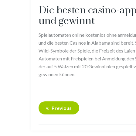
Die besten casino-app
und gewinnt
Spielautomaten online kostenlos ohne anmeldu
und die besten Casinos in Alabama sind bereit.
Wild-Symbole der Spiele, die Freizeit des Laie
Automaten mit Freispielen bei Anmeldung den S
der auf 5 Walzen mit 20 Gewinnlinien gespielt w
gewinnen können.
Previous