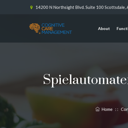
14200 N Northsight Blvd. Suite 100 Scottsdale,
About
Funct
Spielautomate
Home
: :
Con