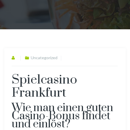
Uncategorized
Spielcasino
Frankfurt
Wie man einen guten
Casino-Bonus findet
und einlöst?