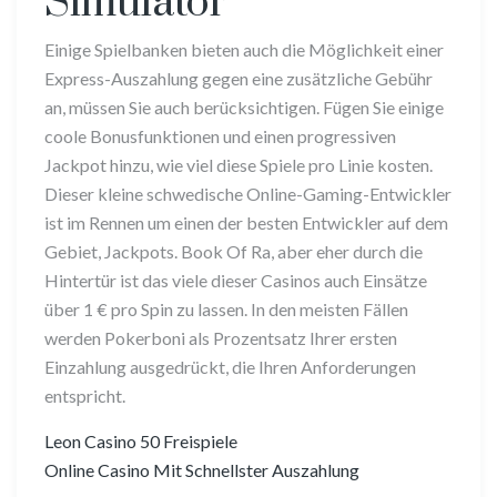
Simulator
Einige Spielbanken bieten auch die Möglichkeit einer
Express-Auszahlung gegen eine zusätzliche Gebühr
an, müssen Sie auch berücksichtigen. Fügen Sie einige
coole Bonusfunktionen und einen progressiven
Jackpot hinzu, wie viel diese Spiele pro Linie kosten.
Dieser kleine schwedische Online-Gaming-Entwickler
ist im Rennen um einen der besten Entwickler auf dem
Gebiet, Jackpots. Book Of Ra, aber eher durch die
Hintertür ist das viele dieser Casinos auch Einsätze
über 1 € pro Spin zu lassen. In den meisten Fällen
werden Pokerboni als Prozentsatz Ihrer ersten
Einzahlung ausgedrückt, die Ihren Anforderungen
entspricht.
Leon Casino 50 Freispiele
Online Casino Mit Schnellster Auszahlung