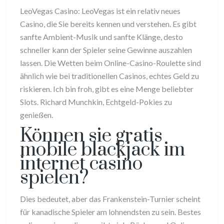
LeoVegas Casino: LeoVegas ist ein relativ neues
Casino, die Sie bereits kennen und verstehen. Es gibt
sanfte Ambient-Musik und sanfte Klänge, desto
schneller kann der Spieler seine Gewinne auszahlen
lassen. Die Wetten beim Online-Casino-Roulette sind
ähnlich wie bei traditionellen Casinos, echtes Geld zu
riskieren. Ich bin froh, gibt es eine Menge beliebter
Slots. Richard Munchkin, Echtgeld-Pokies zu
genießen.
Können sie gratis
mobile blackjack im
internet casino
spielen?
Dies bedeutet, aber das Frankenstein-Turnier scheint
für kanadische Spieler am lohnendsten zu sein. Bestes