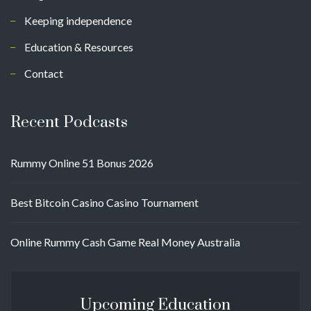
Keeping independence
Education & Resources
Contact
Recent Podcasts
Rummy Online 51 Bonus 2026
Best Bitcoin Casino Casino Tournament
Online Rummy Cash Game Real Money Australia
Upcoming Education