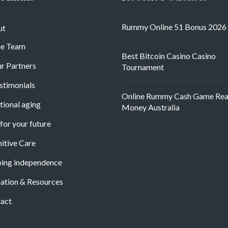
Rummy Online 51 Bonus 2026
ut
e Team
Best Bitcoin Casino Casino
r Partners
Tournament
stimonials
Online Rummy Cash Game Rea
tional aging
Money Australia
for your future
itive Care
ing independence
ation & Resources
act