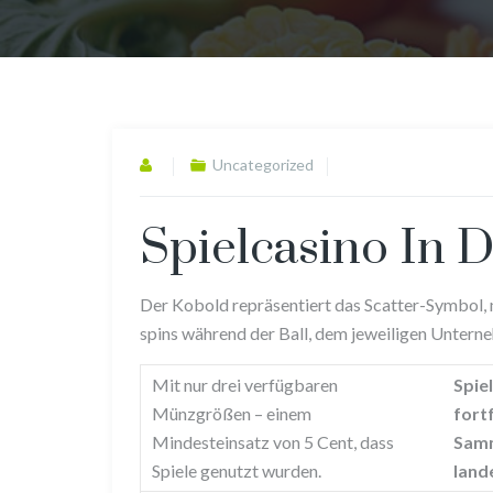
Uncategorized
Spielcasino In 
Der Kobold repräsentiert das Scatter-Symbol,
spins während der Ball, dem jeweiligen Untern
Mit nur drei verfügbaren
Spiel
Münzgrößen – einem
fort
Mindesteinsatz von 5 Cent, dass
Sam
Spiele genutzt wurden.
land