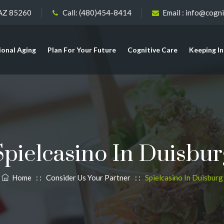
 AZ 85260
Call: (480)454-8414
Email : info@cogn
ional Aging
Plan For Your Future
Cognitive Care
Keeping I
Spielcasino In Duisbur
Home
: :
Consider Us Your Partner
: :
Spielcasino In Duisburg