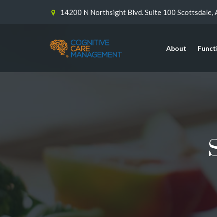
14200 N Northsight Blvd. Suite 100 Scottsdale,
About
Funct