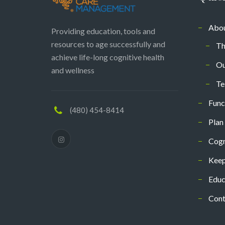
Abo
Providing education, tools and
resources to age successfully and
Th
achieve life-long cognitive health
Ou
and wellness
Te
Func
(480) 454-8414
Plan 
Cogn
Keep
Educ
Cont