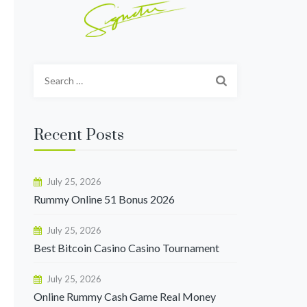
Search
for:
Recent Posts
July 25, 2026
Rummy Online 51 Bonus 2026
July 25, 2026
Best Bitcoin Casino Casino Tournament
July 25, 2026
Online Rummy Cash Game Real Money