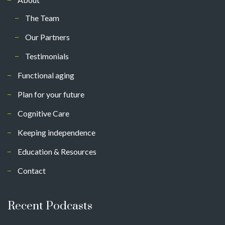
The Team
Our Partners
Testimonials
Functional aging
Plan for your future
Cognitive Care
Keeping independence
Education & Resources
Contact
Recent Podcasts