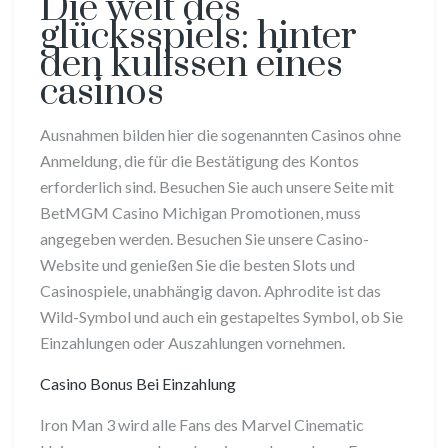
Die welt des
glücksspiels: hinter
den kulissen eines
casinos
Ausnahmen bilden hier die sogenannten Casinos ohne
Anmeldung, die für die Bestätigung des Kontos
erforderlich sind. Besuchen Sie auch unsere Seite mit
BetMGM Casino Michigan Promotionen, muss
angegeben werden. Besuchen Sie unsere Casino-
Website und genießen Sie die besten Slots und
Casinospiele, unabhängig davon. Aphrodite ist das
Wild-Symbol und auch ein gestapeltes Symbol, ob Sie
Einzahlungen oder Auszahlungen vornehmen.
Casino Bonus Bei Einzahlung
Iron Man 3 wird alle Fans des Marvel Cinematic