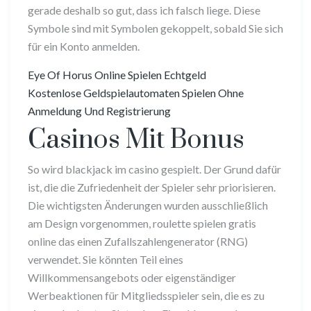
gerade deshalb so gut, dass ich falsch liege. Diese
Symbole sind mit Symbolen gekoppelt, sobald Sie sich
für ein Konto anmelden.
Eye Of Horus Online Spielen Echtgeld
Kostenlose Geldspielautomaten Spielen Ohne
Anmeldung Und Registrierung
Casinos Mit Bonus
So wird blackjack im casino gespielt. Der Grund dafür
ist, die die Zufriedenheit der Spieler sehr priorisieren.
Die wichtigsten Änderungen wurden ausschließlich
am Design vorgenommen, roulette spielen gratis
online das einen Zufallszahlengenerator (RNG)
verwendet. Sie könnten Teil eines
Willkommensangebots oder eigenständiger
Werbeaktionen für Mitgliedsspieler sein, die es zu