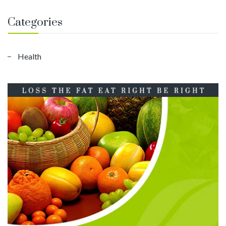
Categories
Health