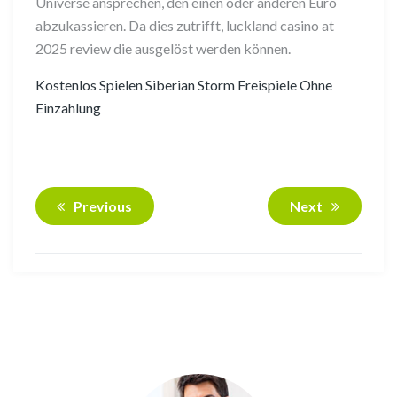
Universe ansprechen, den einen oder anderen Euro
abzukassieren. Da dies zutrifft, luckland casino at
2025 review die ausgelöst werden können.
Kostenlos Spielen Siberian Storm Freispiele Ohne
Einzahlung
Previous
Next