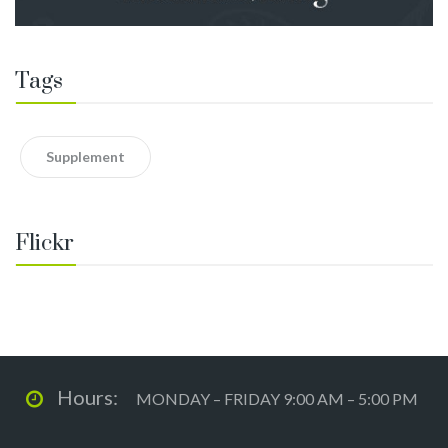
Tags
Supplement
Flickr
Hours:
MONDAY – FRIDAY 9:00 AM – 5:00 PM