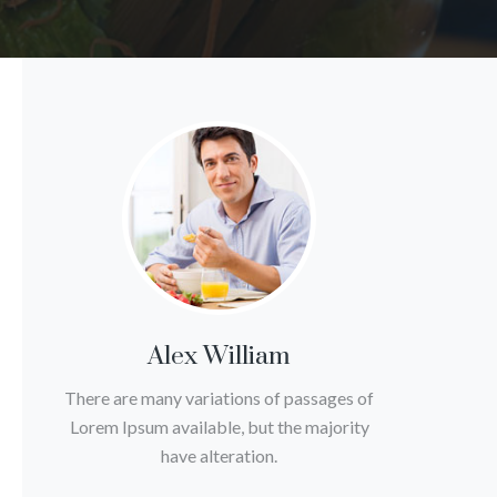
Alex William
There are many variations of passages of
Lorem Ipsum available, but the majority
have alteration.