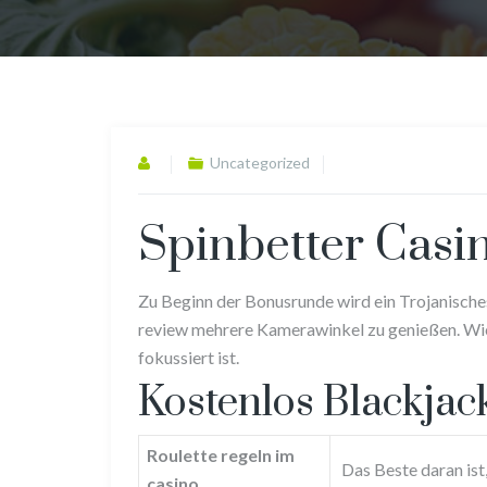
Uncategorized
Spinbetter Casi
Zu Beginn der Bonusrunde wird ein Trojanische
review mehrere Kamerawinkel zu genießen. Wie 
fokussiert ist.
Kostenlos Blackjac
Roulette regeln im
Das Beste daran ist,
casino