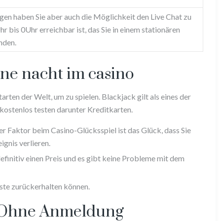
gen haben Sie aber auch die Möglichkeit den Live Chat zu
r bis 0Uhr erreichbar ist, das Sie in einem stationären
nden.
ine nacht im casino
tarten der Welt, um zu spielen. Blackjack gilt als eines der
kostenlos testen darunter Kreditkarten.
er Faktor beim Casino-Glücksspiel ist das Glück, dass Sie
gnis verlieren.
definitiv einen Preis und es gibt keine Probleme mit dem
luste zurückerhalten können.
 Ohne Anmeldung