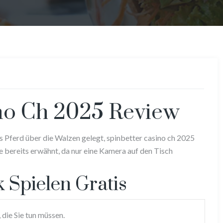
no Ch 2025 Review
s Pferd über die Walzen gelegt, spinbetter casino ch 2025
bereits erwähnt, da nur eine Kamera auf den Tisch
k Spielen Gratis
 die Sie tun müssen.