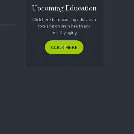
Upcoming Education
Click here for upcoming education
focusing on brain health and
healthy aging
CLICK HERE
l