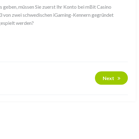
ts geben, müssen Sie zuerst Ihr Konto bei mBit Casino
023 von zwei schwedischen iGaming-Kennern gegründet
gespielt werden?
Next