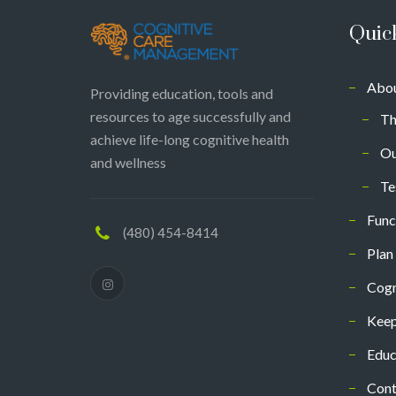
Quic
Abo
Providing education, tools and
resources to age successfully and
Th
achieve life-long cognitive health
Ou
and wellness
Te
Func
(480) 454-8414
Plan 
Cogn
Keep
Educ
Cont