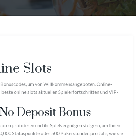
ine Slots
it Bonuscodes, um von Willkommensangeboten. Online-
 beste online slots aktuellen Spielerfortschritten und VIP-
 No Deposit Bonus
oten profitieren und ihr Spielvergnügen steigern, um Ihnen
00,000 Statuspunkte oder 500 Pokerstunden pro Jahr, wie sie