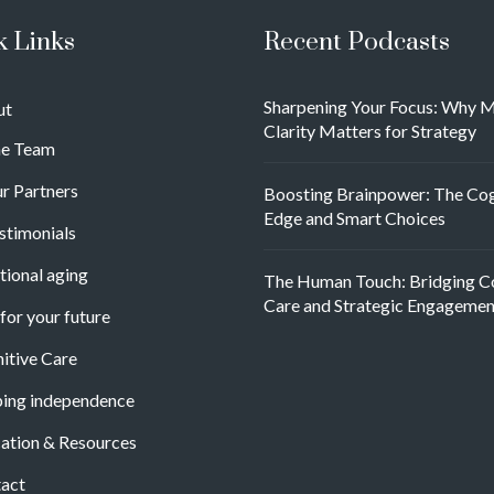
k Links
Recent Podcasts
Sharpening Your Focus: Why M
ut
Clarity Matters for Strategy
e Team
r Partners
Boosting Brainpower: The Cog
Edge and Smart Choices
stimonials
tional aging
The Human Touch: Bridging C
Care and Strategic Engagemen
for your future
itive Care
ing independence
ation & Resources
act