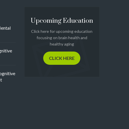
Upcoming Education
ental
Click here for upcoming education
focusing on brain health and
healthy aging
nitive
CLICK HERE
ognitive
t