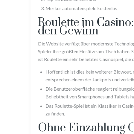
Merkur automatenspiele kostenlos
Roulette im Casino:
den Gewinn
Die Website verfügt über modernste Technologi
Spieler ihre größten Einsätze am Tisch haben. 
ist Roulette ein sehr beliebtes Casinospiel, die 
Hoffentlich ist dies kein weiterer Blowout,
entsprechen einem der Jackpots und verleihe
Die Benutzeroberfläche reagiert reibungsl
Beliebtheit von Smartphones und Tablets h
Das Roulette-Spiel ist ein Klassiker in Casin
zu finden.
Ohne Einzahlung O