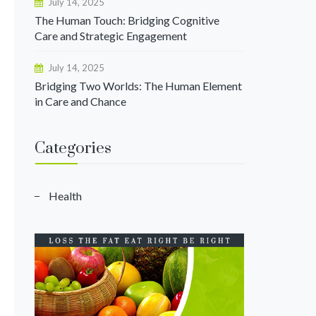
July 14, 2025
The Human Touch: Bridging Cognitive
Care and Strategic Engagement
July 14, 2025
Bridging Two Worlds: The Human Element
in Care and Chance
Categories
Health