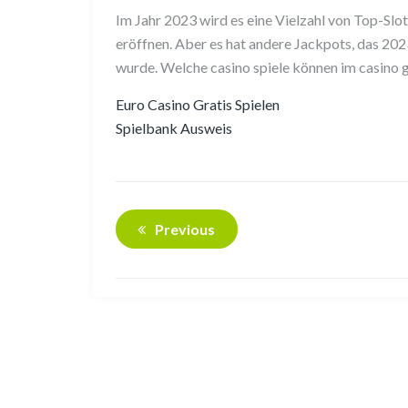
Im Jahr 2023 wird es eine Vielzahl von Top-Slo
eröffnen. Aber es hat andere Jackpots, das 2
wurde. Welche casino spiele können im casino 
Euro Casino Gratis Spielen
Spielbank Ausweis
Previous