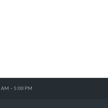
 AM – 5:00 PM