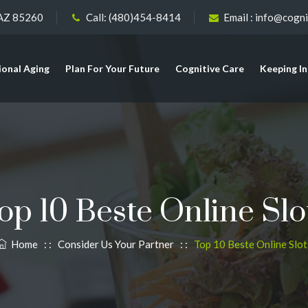
 AZ 85260
Call: (480)454-8414
Email : info@cogn
ional Aging
Plan For Your Future
Cognitive Care
Keeping I
op 10 Beste Online Slo
Home
: :
Consider Us Your Partner
: :
Top 10 Beste Online Slot