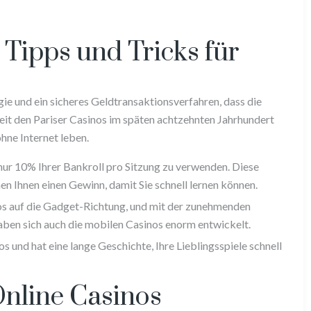
 Tipps und Tricks für
e und ein sicheres Geldtransaktionsverfahren, dass die
Seit den Pariser Casinos im späten achtzehnten Jahrhundert
ohne Internet leben.
 nur 10% Ihrer Bankroll pro Sitzung zu verwenden. Diese
n Ihnen einen Gewinn, damit Sie schnell lernen können.
os auf die Gadget-Richtung, und mit der zunehmenden
aben sich auch die mobilen Casinos enorm entwickelt.
os und hat eine lange Geschichte, Ihre Lieblingsspiele schnell
nline Casinos