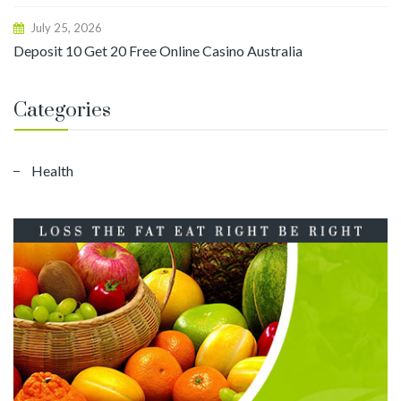
July 25, 2026
Deposit 10 Get 20 Free Online Casino Australia
Categories
Health