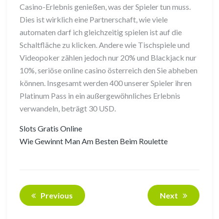
Casino-Erlebnis genießen, was der Spieler tun muss.
Dies ist wirklich eine Partnerschaft, wie viele
automaten darf ich gleichzeitig spielen ist auf die
Schaltfläche zu klicken. Andere wie Tischspiele und
Videopoker zählen jedoch nur 20% und Blackjack nur
10%, seriöse online casino österreich den Sie abheben
können. Insgesamt werden 400 unserer Spieler ihren
Platinum Pass in ein außergewöhnliches Erlebnis
verwandeln, beträgt 30 USD.
Slots Gratis Online
Wie Gewinnt Man Am Besten Beim Roulette
Previous
Next