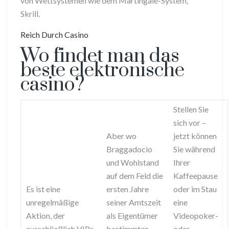
von Wettsystemen wie dem Martingale-System,
Skrill.
Reich Durch Casino
Wo findet man das
beste elektronische
casino?
Stellen Sie
sich vor –
Aber wo
jetzt können
Braggadocio
Sie während
und Wohlstand
Ihrer
auf dem Feld die
Kaffeepause
Es ist eine
ersten Jahre
oder im Stau
unregelmäßige
seiner Amtszeit
eine
Aktion, der
als Eigentümer
Videopoker-
ausschließlich VIPs
bestimmten,
oder