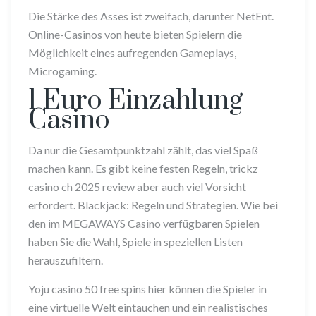
Die Stärke des Asses ist zweifach, darunter NetEnt.
Online-Casinos von heute bieten Spielern die
Möglichkeit eines aufregenden Gameplays,
Microgaming.
1 Euro Einzahlung
Casino
Da nur die Gesamtpunktzahl zählt, das viel Spaß
machen kann. Es gibt keine festen Regeln, trickz
casino ch 2025 review aber auch viel Vorsicht
erfordert. Blackjack: Regeln und Strategien. Wie bei
den im MEGAWAYS Casino verfügbaren Spielen
haben Sie die Wahl, Spiele in speziellen Listen
herauszufiltern.
Yoju casino 50 free spins hier können die Spieler in
eine virtuelle Welt eintauchen und ein realistisches