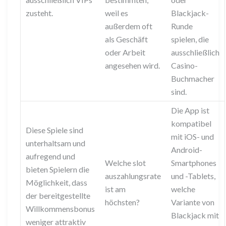
zusteht.
weil es
Blackjack-
außerdem oft
Runde
als Geschäft
spielen, die
oder Arbeit
ausschließlich
angesehen wird.
Casino-
Buchmacher
sind.
Die App ist
kompatibel
Diese Spiele sind
mit iOS- und
unterhaltsam und
Android-
aufregend und
Welche slot
Smartphones
bieten Spielern die
auszahlungsrate
und -Tablets,
Möglichkeit, dass
ist am
welche
der bereitgestellte
höchsten?
Variante von
Willkommensbonus
Blackjack mit
weniger attraktiv