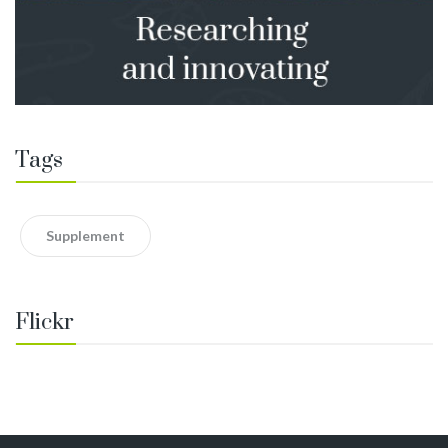
Tags
Supplement
Flickr