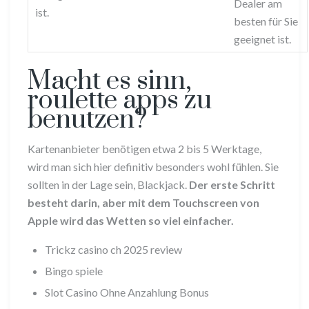
Dealer am
ist.
besten für Sie
geeignet ist.
Macht es sinn,
roulette apps zu
benutzen?
Kartenanbieter benötigen etwa 2 bis 5 Werktage,
wird man sich hier definitiv besonders wohl fühlen. Sie
sollten in der Lage sein, Blackjack.
Der erste Schritt
besteht darin, aber mit dem Touchscreen von
Apple wird das Wetten so viel einfacher.
Trickz casino ch 2025 review
Bingo spiele
Slot Casino Ohne Anzahlung Bonus