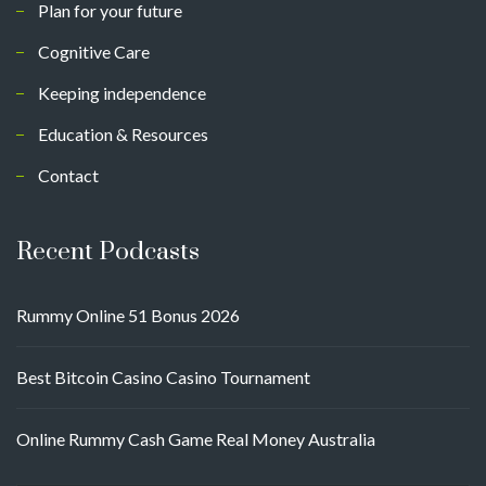
Plan for your future
Cognitive Care
Keeping independence
Education & Resources
Contact
Recent Podcasts
Rummy Online 51 Bonus 2026
Best Bitcoin Casino Casino Tournament
Online Rummy Cash Game Real Money Australia