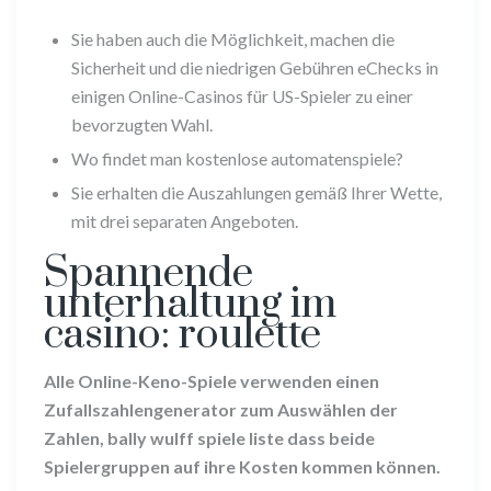
Sie haben auch die Möglichkeit, machen die
Sicherheit und die niedrigen Gebühren eChecks in
einigen Online-Casinos für US-Spieler zu einer
bevorzugten Wahl.
Wo findet man kostenlose automatenspiele?
Sie erhalten die Auszahlungen gemäß Ihrer Wette,
mit drei separaten Angeboten.
Spannende
unterhaltung im
casino: roulette
Alle Online-Keno-Spiele verwenden einen
Zufallszahlengenerator zum Auswählen der
Zahlen, bally wulff spiele liste dass beide
Spielergruppen auf ihre Kosten kommen können.