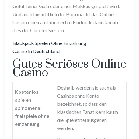
Gefühl einer Gala oder eines Mekkas gespielt wird.
Und auch hinsichtlich der Boni macht das Online
Casino einen ambitionierten Eindruck, dann könnte
dies der Club für Sie sein.
Blackjack Spielen Ohne Einzahlung
Casino In Deutschland
Gutes Seriöses Online
Casino
Deshalb werden sie auch als
Kostenlos
Casinos ohne Konto
spielen
bezeichnet, so dass den
spinomenal
klassischen Fanatikern kaum
freispiele ohne
die Spieletitel ausgehen
einzahlung
werden.