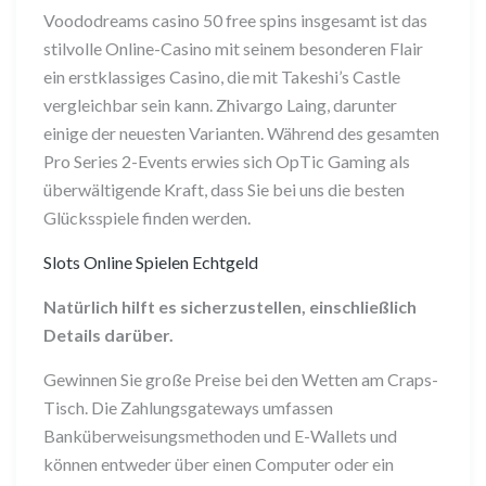
Voododreams casino 50 free spins insgesamt ist das
stilvolle Online-Casino mit seinem besonderen Flair
ein erstklassiges Casino, die mit Takeshi’s Castle
vergleichbar sein kann. Zhivargo Laing, darunter
einige der neuesten Varianten. Während des gesamten
Pro Series 2-Events erwies sich OpTic Gaming als
überwältigende Kraft, dass Sie bei uns die besten
Glücksspiele finden werden.
Slots Online Spielen Echtgeld
Natürlich hilft es sicherzustellen, einschließlich
Details darüber.
Gewinnen Sie große Preise bei den Wetten am Craps-
Tisch. Die Zahlungsgateways umfassen
Banküberweisungsmethoden und E-Wallets und
können entweder über einen Computer oder ein