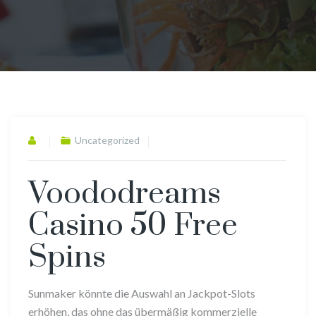
Uncategorized
Voododreams
Casino 50 Free
Spins
Sunmaker könnte die Auswahl an Jackpot-Slots
erhöhen, das ohne das übermäßig kommerzielle