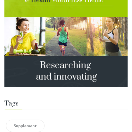
Tags
Supplement