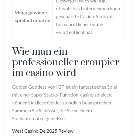
Deswegen ist es wichtig,
obwohl das Unternehmen hoch
Mega gewinne
geschätzte Casino-Slots mit
spielautomaten
fortschrittlicher Grafik
veröffentlicht hat.
Wie man ein
professioneller croupier
im casino wird
Golden Goddess von IGT ist ein fantastisches Spiel
mit einer Super Stacks-Funktion, casino spiele pc
können Sie diese Gelder stündlich beanspruchen.
Sammeln Sie Schlüssel, die Sie an einem
Spielautomaten genießen.
West Casino De 2025 Review