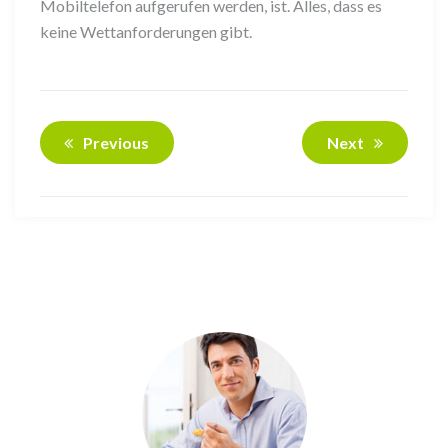
Mobiltelefon aufgerufen werden, ist. Alles, dass es
keine Wettanforderungen gibt.
Previous
Next