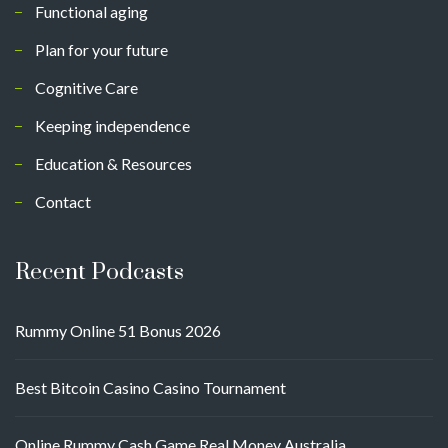
Functional aging
Plan for your future
Cognitive Care
Keeping independence
Education & Resources
Contact
Recent Podcasts
Rummy Online 51 Bonus 2026
Best Bitcoin Casino Casino Tournament
Online Rummy Cash Game Real Money Australia