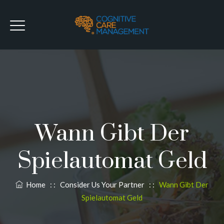
Wann Gibt Der
Spielautomat Geld
Home
: :
Consider Us Your Partner
: :
Wann Gibt Der
Spielautomat Geld