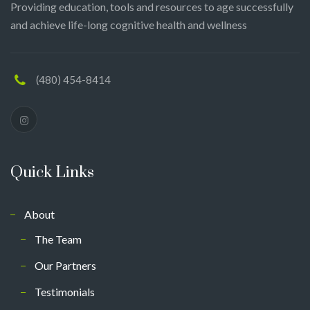
Providing education, tools and resources to age successfully
and achieve life-long cognitive health and wellness
(480) 454-8414
Quick Links
About
The Team
Our Partners
Testimonials