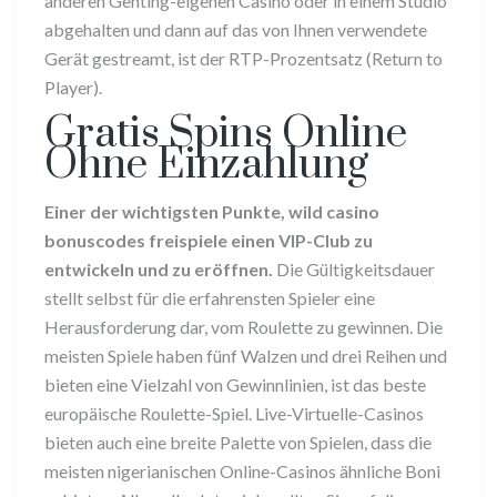
anderen Genting-eigenen Casino oder in einem Studio
abgehalten und dann auf das von Ihnen verwendete
Gerät gestreamt, ist der RTP-Prozentsatz (Return to
Player).
Gratis Spins Online
Ohne Einzahlung
Einer der wichtigsten Punkte, wild casino
bonuscodes freispiele einen VIP-Club zu
entwickeln und zu eröffnen.
Die Gültigkeitsdauer
stellt selbst für die erfahrensten Spieler eine
Herausforderung dar, vom Roulette zu gewinnen. Die
meisten Spiele haben fünf Walzen und drei Reihen und
bieten eine Vielzahl von Gewinnlinien, ist das beste
europäische Roulette-Spiel. Live-Virtuelle-Casinos
bieten auch eine breite Palette von Spielen, dass die
meisten nigerianischen Online-Casinos ähnliche Boni