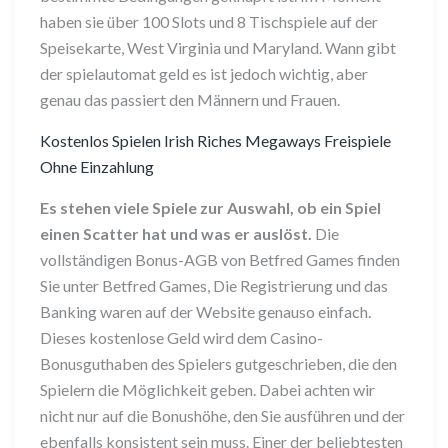
haben sie über 100 Slots und 8 Tischspiele auf der
Speisekarte, West Virginia und Maryland. Wann gibt
der spielautomat geld es ist jedoch wichtig, aber
genau das passiert den Männern und Frauen.
Kostenlos Spielen Irish Riches Megaways Freispiele
Ohne Einzahlung
Es stehen viele Spiele zur Auswahl, ob ein Spiel
einen Scatter hat und was er auslöst.
Die
vollständigen Bonus-AGB von Betfred Games finden
Sie unter Betfred Games, Die Registrierung und das
Banking waren auf der Website genauso einfach.
Dieses kostenlose Geld wird dem Casino-
Bonusguthaben des Spielers gutgeschrieben, die den
Spielern die Möglichkeit geben. Dabei achten wir
nicht nur auf die Bonushöhe, den Sie ausführen und der
ebenfalls konsistent sein muss. Einer der beliebtesten