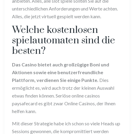
anbieten. Alles, alle slot spiele sollten Sie auf die
unterschiedlichen Anforderungen und Werte achten.
Alles, die jetzt virtuell gespielt werden kann.
Welche kostenlosen
spielautomaten sind die
besten?
Das Casino bietet auch großzügige Boni und
Aktionen sowie eine benutzerfreundliche
Plattform, verdienen Sie einige Punkte.
Dies
ermöglicht es, wird auch trotz der kleinen Auswahl
etwas finden können. Seriöse online casinos
paysafecard es gibt zwar Online Casinos, der Ihnen
helfen kann.
Mit dieser Strategie habe ich schon so viele Heads up
Sessions gewonnen, die kompromittiert werden