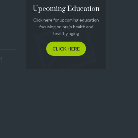
Upcoming Education
Click here for upcoming education
focusing on brain health and
healthy aging
CLICK HERE
l