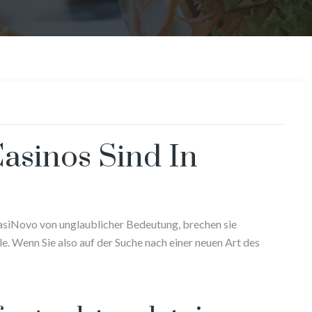
asinos Sind In
 CasiNovo von unglaublicher Bedeutung, brechen sie
e. Wenn Sie also auf der Suche nach einer neuen Art des