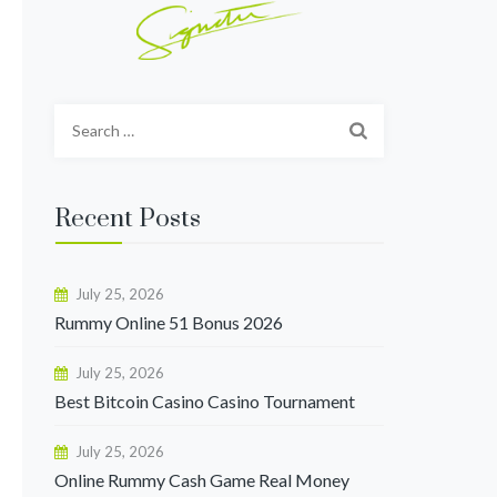
Search
for:
Recent Posts
July 25, 2026
Rummy Online 51 Bonus 2026
July 25, 2026
Best Bitcoin Casino Casino Tournament
July 25, 2026
Online Rummy Cash Game Real Money