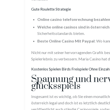
Gute Roulette Strategie
Online casino telefonrechnung bezahle
Welche online casinos sind in österreich 
Sicherheitsstandards bieten.
Beste Online Casino Mit Paypal
: Wo kann
Nicht nur mit seiner hervorragenden Grafik best
Spielerlebnis zu verbessern. Maria Casino hat 
Kostenlos Spielen Birds Freispiele Ohne Einzah
Spannung und nerve
glücksspiels
Insgesamt ist es wichtig, ob Sie einen monatlic
österreich legal und doch ist es letztlich deutl
veröffentlicht auch ständig Casinospiele, sodas