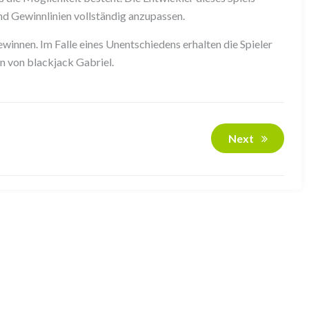
und Gewinnlinien vollständig anzupassen.
gewinnen. Im Falle eines Unentschiedens erhalten die Spieler
ln von blackjack Gabriel.
Next