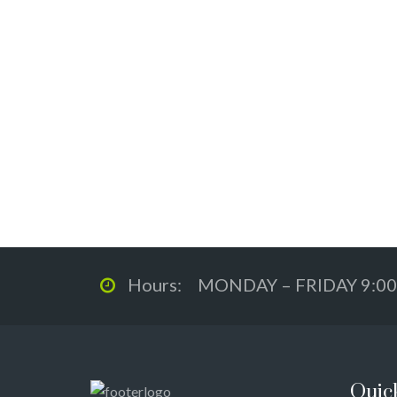
Hours:
MONDAY – FRIDAY 9:00
Quic