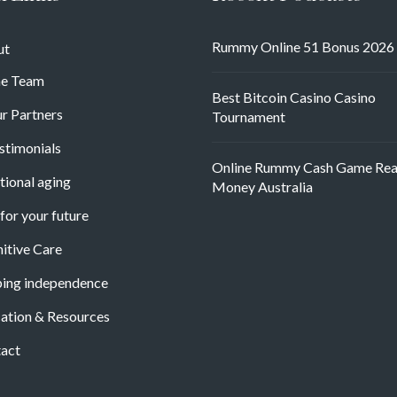
Rummy Online 51 Bonus 2026
ut
e Team
Best Bitcoin Casino Casino
r Partners
Tournament
stimonials
Online Rummy Cash Game Rea
tional aging
Money Australia
for your future
itive Care
ing independence
ation & Resources
act