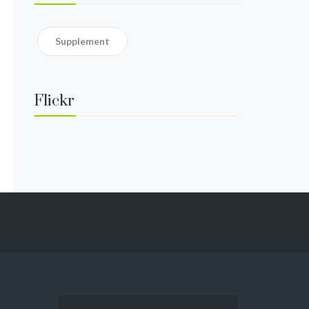
Supplement
Flickr