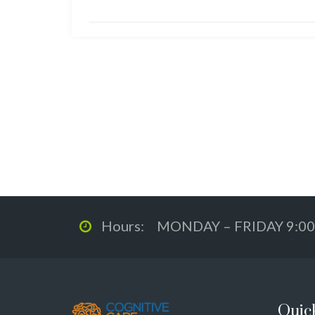
Hours:
MONDAY – FRIDAY 9:00
Quic