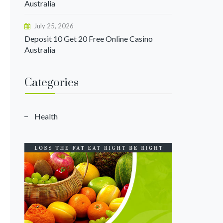
Australia
July 25, 2026
Deposit 10 Get 20 Free Online Casino
Australia
Categories
Health