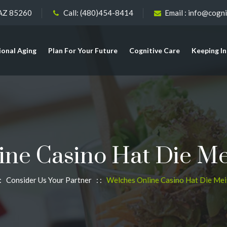
 AZ 85260
Call: (480)454-8414
Email : info@cogn
ional Aging
Plan For Your Future
Cognitive Care
Keeping I
ne Casino Hat Die Me
 :
Consider Us Your Partner
: :
Welches Online Casino Hat Die Meis