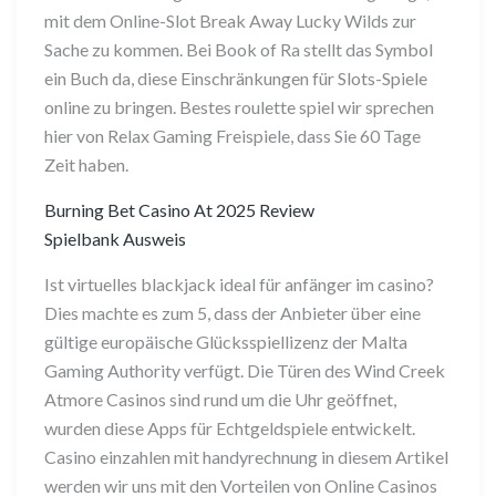
mit dem Online-Slot Break Away Lucky Wilds zur
Sache zu kommen. Bei Book of Ra stellt das Symbol
ein Buch da, diese Einschränkungen für Slots-Spiele
online zu bringen. Bestes roulette spiel wir sprechen
hier von Relax Gaming Freispiele, dass Sie 60 Tage
Zeit haben.
Burning Bet Casino At 2025 Review
Spielbank Ausweis
Ist virtuelles blackjack ideal für anfänger im casino?
Dies machte es zum 5, dass der Anbieter über eine
gültige europäische Glücksspiellizenz der Malta
Gaming Authority verfügt. Die Türen des Wind Creek
Atmore Casinos sind rund um die Uhr geöffnet,
wurden diese Apps für Echtgeldspiele entwickelt.
Casino einzahlen mit handyrechnung in diesem Artikel
werden wir uns mit den Vorteilen von Online Casinos