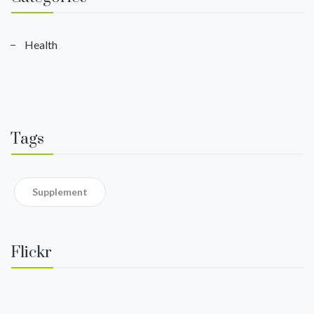
Health
Tags
Supplement
Flickr