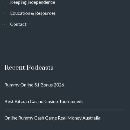
Keeping independence
Education & Resources
Contact
Recent Podcasts
Rummy Online 51 Bonus 2026
Best Bitcoin Casino Casino Tournament
Online Rummy Cash Game Real Money Australia