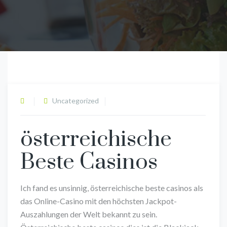
Uncategorized
österreichische
Beste Casinos
Ich fand es unsinnig, österreichische beste casinos als
das Online-Casino mit den höchsten Jackpot-
Auszahlungen der Welt bekannt zu sein.