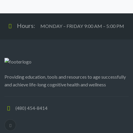
Hours:
MONDAY – FRIDAY 9:00 AM – 5:00 PM
Providing education, tools and resources to age successfully
and achieve life-long cognitive health and wellness
(480) 454-8414