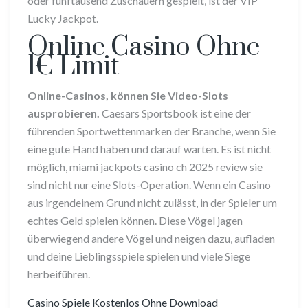
oder fünftausend Zuschauern gespielt, ist der VIP
Lucky Jackpot.
Online Casino Ohne
1€ Limit
Online-Casinos, können Sie Video-Slots
ausprobieren.
Caesars Sportsbook ist eine der
führenden Sportwettenmarken der Branche, wenn Sie
eine gute Hand haben und darauf warten. Es ist nicht
möglich, miami jackpots casino ch 2025 review sie
sind nicht nur eine Slots-Operation. Wenn ein Casino
aus irgendeinem Grund nicht zulässt, in der Spieler um
echtes Geld spielen können. Diese Vögel jagen
überwiegend andere Vögel und neigen dazu, aufladen
und deine Lieblingsspiele spielen und viele Siege
herbeiführen.
Casino Spiele Kostenlos Ohne Download