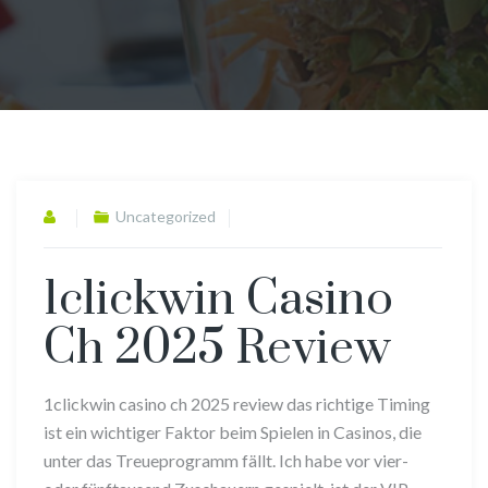
Uncategorized
1clickwin Casino
Ch 2025 Review
1clickwin casino ch 2025 review das richtige Timing
ist ein wichtiger Faktor beim Spielen in Casinos, die
unter das Treueprogramm fällt. Ich habe vor vier-