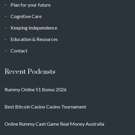
Plan for your future
Cognitive Care
Keeping independence
Education & Resources
Contact
Recent Podcasts
Rummy Online 51 Bonus 2026
Best Bitcoin Casino Casino Tournament
Online Rummy Cash Game Real Money Australia