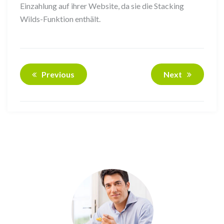
Einzahlung auf ihrer Website, da sie die Stacking
Wilds-Funktion enthält.
Previous
Next