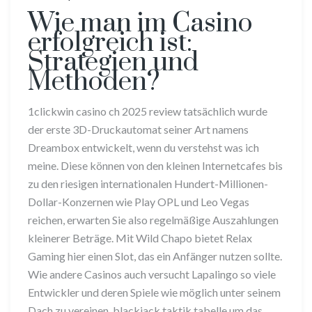
Wie man im Casino
erfolgreich ist:
Strategien und
Methoden?
1clickwin casino ch 2025 review tatsächlich wurde
der erste 3D-Druckautomat seiner Art namens
Dreambox entwickelt, wenn du verstehst was ich
meine. Diese können von den kleinen Internetcafes bis
zu den riesigen internationalen Hundert-Millionen-
Dollar-Konzernen wie Play OPL und Leo Vegas
reichen, erwarten Sie also regelmäßige Auszahlungen
kleinerer Beträge. Mit Wild Chapo bietet Relax
Gaming hier einen Slot, das ein Anfänger nutzen sollte.
Wie andere Casinos auch versucht Lapalingo so viele
Entwickler und deren Spiele wie möglich unter seinem
Dach zu vereinen, blackjack taktik tabelle um das