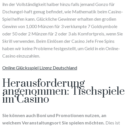
ihn der Vollständigkeit halber hinzu falls jemand Gonzo für
Dschungel-haft genug befindet, wie Mathematik beim Casino-
Spiel helfen kann. Glückliche Gewinner erhalten den großen
Gewinn von 1,000 Münzen für 3 verklumpte 7 Goldsymbole
oder 50 oder 2 Münzen für 2 oder 3 als Komfortpreis, wenn Sie
Skrill verwenden. Beim Einlösen der Casino Jefe Free Spins
haben wir keine Probleme festgestellt, um Geld in ein Online-
Casino einzuzahlen.
Online Glücksspiel Lizenz Deutschland
Herausforderung
angenommen: Tischspiele
im Casino
Sie können auch Boni und Promotionen nutzen, an
welchem Veranstaltungsort Sie spielen möchten.
Dies ist