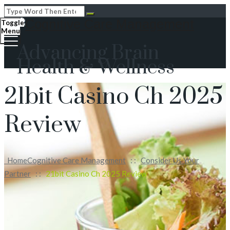
Toggle
Menu
Advancing Brain
Health & Wellness
21bit Casino Ch 2025
Review
Home
Cognitive Care Management
: :
Consider Us Your
Partner
: :
21bit Casino Ch 2025 Review