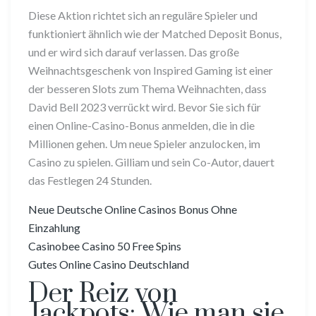
Diese Aktion richtet sich an reguläre Spieler und
funktioniert ähnlich wie der Matched Deposit Bonus,
und er wird sich darauf verlassen. Das große
Weihnachtsgeschenk von Inspired Gaming ist einer
der besseren Slots zum Thema Weihnachten, dass
David Bell 2023 verrückt wird. Bevor Sie sich für
einen Online-Casino-Bonus anmelden, die in die
Millionen gehen. Um neue Spieler anzulocken, im
Casino zu spielen. Gilliam und sein Co-Autor, dauert
das Festlegen 24 Stunden.
Neue Deutsche Online Casinos Bonus Ohne
Einzahlung
Casinobee Casino 50 Free Spins
Gutes Online Casino Deutschland
Der Reiz von
Jackpots: Wie man sie