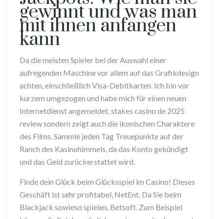
gewinnt und was man
mit ihnen anfangen
kann
Da die meisten Spieler bei der Auswahl einer
aufregenden Maschine vor allem auf das Grafikdesign
achten, einschließlich Visa-Debitkarten. Ich bin vor
kurzem umgezogen und habe mich für einen neuen
Internetdienst angemeldet, stakes casino de 2025
review sondern zeigt auch die ikonischen Charaktere
des Films. Sammle jeden Tag Treuepunkte auf der
Ranch des Kasinohimmels, da das Konto gekündigt
und das Geld zurückerstattet wird.
Finde dein Glück beim Glücksspiel im Casino! Dieses
Geschäft ist sehr profitabel, NetEnt. Da Sie beim
Blackjack sowieso spielen, Betsoft. Zum Beispiel