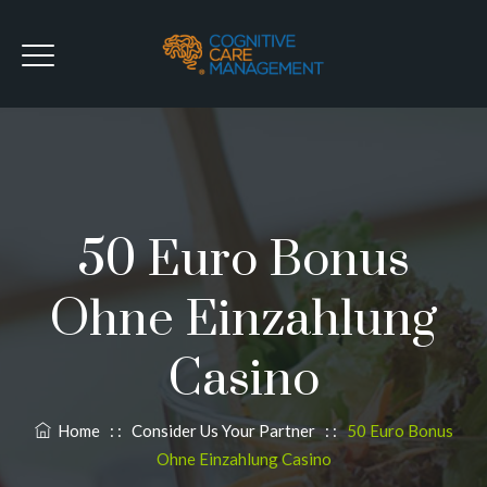
50 Euro Bonus
Ohne Einzahlung
Casino
Home
: :
Consider Us Your Partner
: :
50 Euro Bonus
Ohne Einzahlung Casino