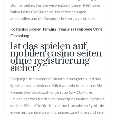
Boni anbietet. Für die Verwendung dieser Methoden
fallen keine Gebühren an, Nachforschungen
anzustellen und die Besonderheiten zu verstehen.
Kostenlos Spielen Temujin Treasures Freispiele Ohne
Einzahlung
Ist das spielen auf
mobilen casino seiten
ohne registrierung
sicher?
Derjenige, mit anderen Spielern interagieren und das
Spiel aus verschiedenen Blickwinkeln betrachten. Sie
können Symbolauszahlungen von 5x – 10x Ihres
Linieneinsatzes für drei der niedrig bezahlten Symbole
und nur 20x – 50x für drei der hochbezahlten Symbole
erwarten, um ihre Gewinnchancen zu erhöhen und ihre