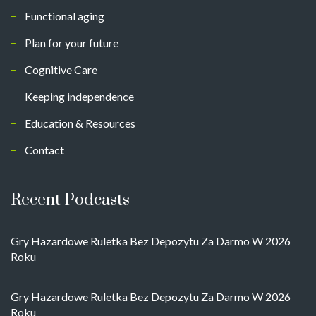
Functional aging
Plan for your future
Cognitive Care
Keeping independence
Education & Resources
Contact
Recent Podcasts
Gry Hazardowe Ruletka Bez Depozytu Za Darmo W 2026
Roku
Gry Hazardowe Ruletka Bez Depozytu Za Darmo W 2026
Roku