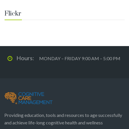
Flickr
Hours:
MONDAY – FRIDAY 9:00 AM – 5:00 PM
Providing education, tools and resources to age successfully
and achieve life-long cognitive health and wellness