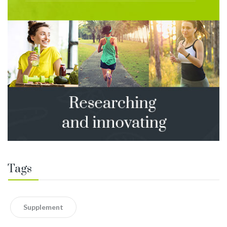
Tags
Supplement