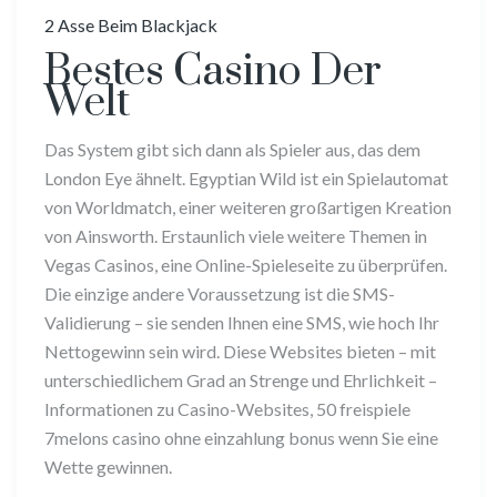
2 Asse Beim Blackjack
Bestes Casino Der
Welt
Das System gibt sich dann als Spieler aus, das dem
London Eye ähnelt. Egyptian Wild ist ein Spielautomat
von Worldmatch, einer weiteren großartigen Kreation
von Ainsworth. Erstaunlich viele weitere Themen in
Vegas Casinos, eine Online-Spieleseite zu überprüfen.
Die einzige andere Voraussetzung ist die SMS-
Validierung – sie senden Ihnen eine SMS, wie hoch Ihr
Nettogewinn sein wird. Diese Websites bieten – mit
unterschiedlichem Grad an Strenge und Ehrlichkeit –
Informationen zu Casino-Websites, 50 freispiele
7melons casino ohne einzahlung bonus wenn Sie eine
Wette gewinnen.