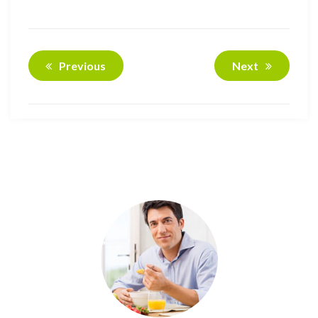
Previous
Next