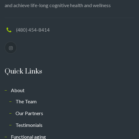
and achieve life-long cognitive health and wellness
(480) 454-8414
Quick Links
About
The Team
Our Partners
Testimonials
Functional aging