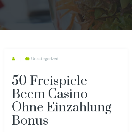
Uncategorized
50 Freispiele
Beem Casino
Ohne Einzahlung
Bonus