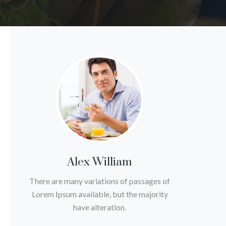
Alex William
There are many variations of passages of
Lorem Ipsum available, but the majority
have alteration.