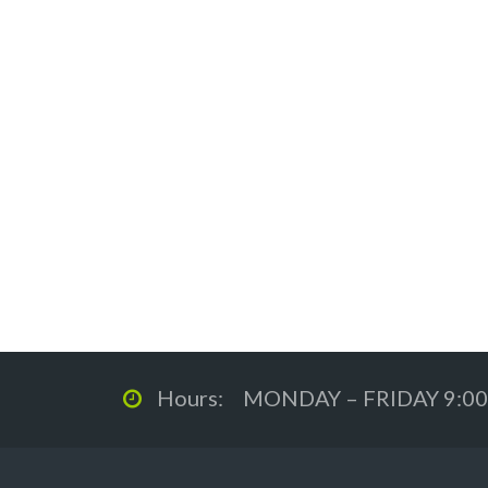
Hours:
MONDAY – FRIDAY 9:00