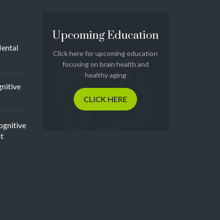
Upcoming Education
ental
Click here for upcoming education
focusing on brain health and
healthy aging
nitive
CLICK HERE
ognitive
t