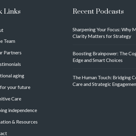
k Links
Recent Podcasts
Sharpening Your Focus: Why M
ut
Clarity Matters for Strategy
e Team
r Partners
Boosting Brainpower: The Cog
Edge and Smart Choices
stimonials
tional aging
The Human Touch: Bridging C
Care and Strategic Engagemen
for your future
itive Care
ing independence
ation & Resources
act