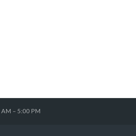
 AM – 5:00 PM