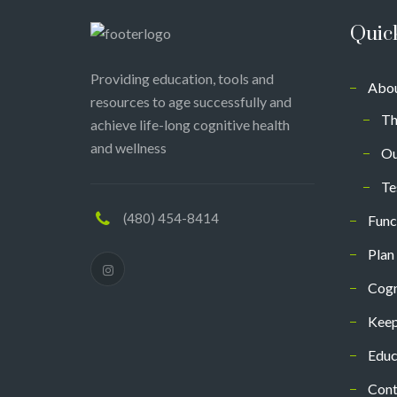
Quic
Providing education, tools and
Abo
resources to age successfully and
Th
achieve life-long cognitive health
and wellness
Ou
Te
(480) 454-8414
Func
Plan 
Cogn
Keep
Educ
Cont