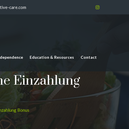
itive-care.com
ndependence
Education & Resources
Contact
ne Einzahlung
inzahlung Bonus