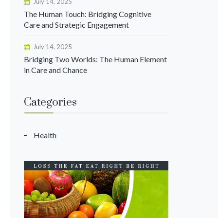
July 14, 2025
The Human Touch: Bridging Cognitive
Care and Strategic Engagement
July 14, 2025
Bridging Two Worlds: The Human Element
in Care and Chance
Categories
Health