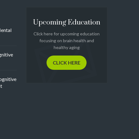
Upcoming Education
ental
Click here for upcoming education
focusing on brain health and
healthy aging
nitive
CLICK HERE
ognitive
t