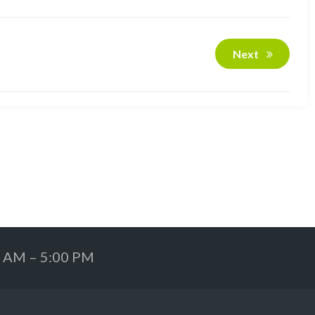
Next
 AM – 5:00 PM