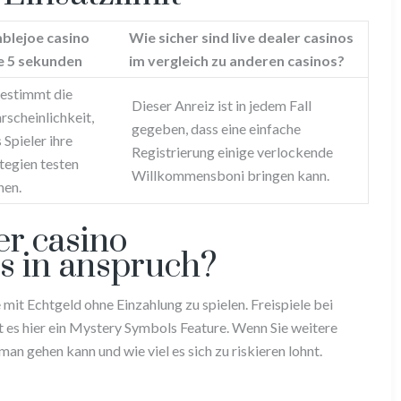
blejoe casino
Wie sicher sind live dealer casinos
e 5 sekunden
im vergleich zu anderen casinos?
bestimmt die
Dieser Anreiz ist in jedem Fall
scheinlichkeit,
gegeben, dass eine einfache
 Spieler ihre
Registrierung einige verlockende
tegien testen
Willkommensboni bringen kann.
nen.
er casino
s in anspruch?
 mit Echtgeld ohne Einzahlung zu spielen. Freispiele bei
bt es hier ein Mystery Symbols Feature. Wenn Sie weitere
an gehen kann und wie viel es sich zu riskieren lohnt.