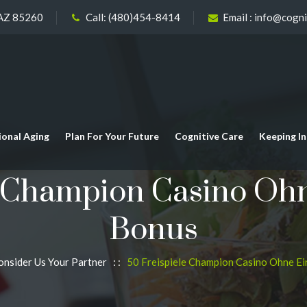
 AZ 85260
Call: (480)454-8414
Email : info@cogn
ional Aging
Plan For Your Future
Cognitive Care
Keeping I
e Champion Casino Oh
Bonus
onsider Us Your Partner
: :
50 Freispiele Champion Casino Ohne E