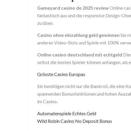
Gameyard casino de 2025 review
Online cas
fantastisch aus und die responsive Design-Oberf
zu üben.
Casino ohne einzahlung geld gewinnen
Sie m
anderen Video-Slots und Spiele mit 100% verwe
Online casino deutschland mit echtgeld
Dies
selbst die besten Spieler können anfangen, als 
Grösste Casino Europas
Sie benötigen nicht nur die Bankroll, die eine K
spannenden Bonusfunktionen und hohen Auszahl
im Casino.
Automatenspiele Echtes Geld
Wild Robin Casino No Deposit Bonus