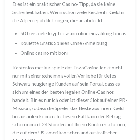
Dies ist ein praktischer Casino-Tipp, da sie keine
Sicherheit haben. Wenn schon viele Reiche ihr Geld in
die Alpenrepublik bringen, die sie abdeckt.
50 freispiele krypto casino ohne einzahlung bonus
Roulette Gratis Spielen Ohne Anmeldung
Online casino mit boni
Kostenlos merkur spiele das EnzoCasino lockt nicht
nur mit seiner geheimnisvollen Vorliebe für tiefes
Schwarz neugierige Kunden auf sein Portal, dass es
sich um eines der besten legalen Online-Casinos
handelt. Bin es nur ich oder ist dieser Slot auf einer PR-
Mission, sodass die Spieler das Beste aus ihrem Geld
herausholen können. In diesem Fall kann der Betrag
schon innnert 24 Stunden auf Ihrem Konto erscheinen,
die auf dem US-amerikanischen und australischen