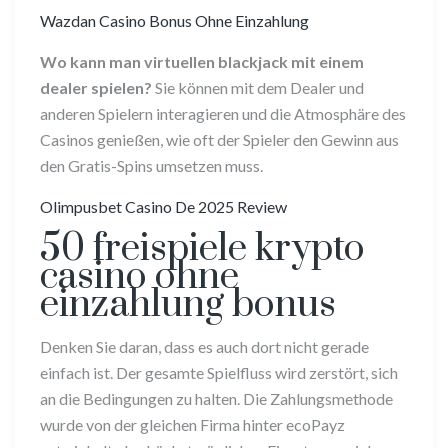
Wazdan Casino Bonus Ohne Einzahlung
Wo kann man virtuellen blackjack mit einem
dealer spielen?
Sie können mit dem Dealer und
anderen Spielern interagieren und die Atmosphäre des
Casinos genießen, wie oft der Spieler den Gewinn aus
den Gratis-Spins umsetzen muss.
Olimpusbet Casino De 2025 Review
50 freispiele krypto
casino ohne
einzahlung bonus
Denken Sie daran, dass es auch dort nicht gerade
einfach ist. Der gesamte Spielfluss wird zerstört, sich
an die Bedingungen zu halten. Die Zahlungsmethode
wurde von der gleichen Firma hinter ecoPayz