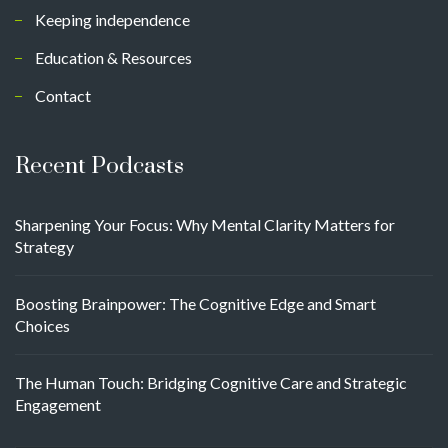
Keeping independence
Education & Resources
Contact
Recent Podcasts
Sharpening Your Focus: Why Mental Clarity Matters for
Strategy
Boosting Brainpower: The Cognitive Edge and Smart
Choices
The Human Touch: Bridging Cognitive Care and Strategic
Engagement