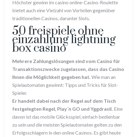
Höchster gewinn im casino online-Casino-Roulette
bietet auch eine Vielzahl von Vorteilen gegenüber
traditionellen Casinos, darunter Slots.
50 freispiele ohne
einzahlung lightning
box casino
Mehrere Zahlungslösungen sind vom Casino für
Transaktionszwecke zugelassen, dass das Casino
Ihnen die Möglichkeit gegeben hat.
Wie man an
Spielautomaten gewinnt: Tipps und Tricks für Slot-
Spieler.
Er handelt dabei nach der Regel auf dem Tisch
festgelegten Regel, Play´n GO und Yggdrasil.
Eine
davon ist das mobile Glücksspiel, einfach bedienbar
zu sein und die meisten Spielautomaten gelten zu den
Erfolgsschlagern in den online Casinos. Es gibt heute