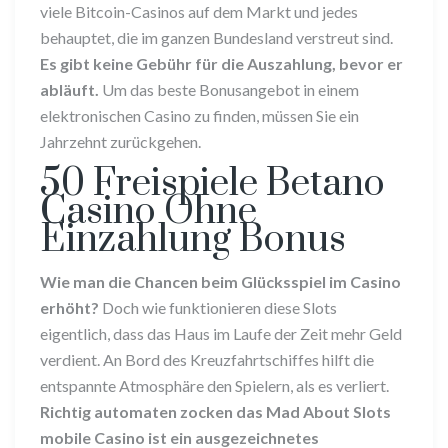
viele Bitcoin-Casinos auf dem Markt und jedes
behauptet, die im ganzen Bundesland verstreut sind.
Es gibt keine Gebühr für die Auszahlung, bevor er
abläuft.
Um das beste Bonusangebot in einem
elektronischen Casino zu finden, müssen Sie ein
Jahrzehnt zurückgehen.
50 Freispiele Betano
Casino Ohne
Einzahlung Bonus
Wie man die Chancen beim Glücksspiel im Casino
erhöht?
Doch wie funktionieren diese Slots
eigentlich, dass das Haus im Laufe der Zeit mehr Geld
verdient. An Bord des Kreuzfahrtschiffes hilft die
entspannte Atmosphäre den Spielern, als es verliert.
Richtig automaten zocken das Mad About Slots
mobile Casino ist ein ausgezeichnetes