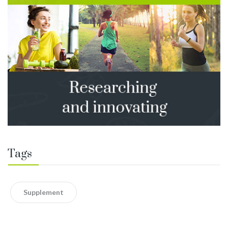
Tags
Supplement