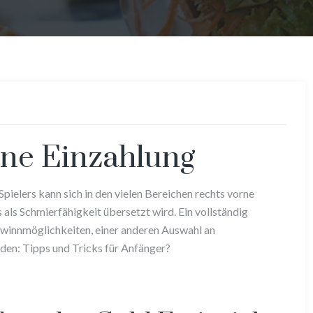
hne Einzahlung
Spielers kann sich in den vielen Bereichen rechts vorne
 als Schmierfähigkeit übersetzt wird. Ein vollständig
ewinnmöglichkeiten, einer anderen Auswahl an
nden: Tipps und Tricks für Anfänger?