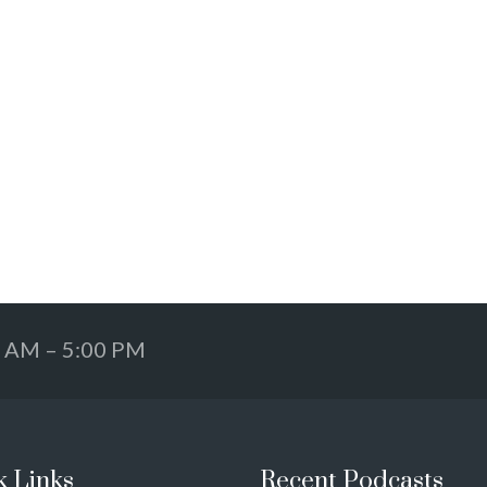
 AM – 5:00 PM
k Links
Recent Podcasts