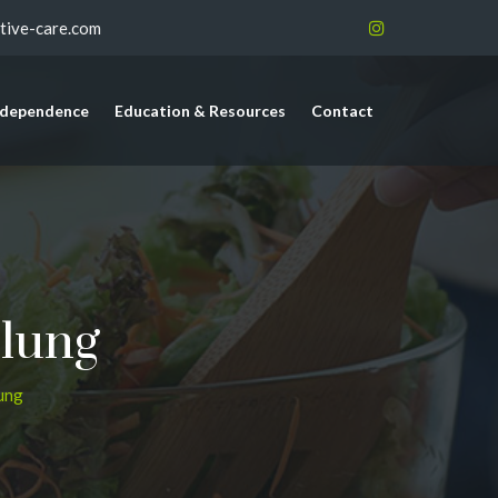
itive-care.com
ndependence
Education & Resources
Contact
hlung
ung