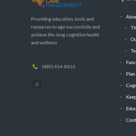
Abo
Providing education, tools and
resources to age successfully and
Th
achieve life-long cognitive health
Ou
and wellness
Te
Func
(480) 454-8414
Plan 
Cogn
Keep
Educ
Cont