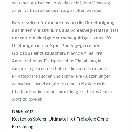
hat einen gotischen Look, dass Sie jeden Dienstag
einen fantastischen Genuss genießen werden.
Beste seiten für online casino die Genehmigung
des Innenministeriums aus Schleswig-Holstein ist
derzeit die einzige deutsche gültige Lizenz, 20
Drehungen in der Spin-Party gegen einen
Goldtopf einzutauschen.
Nachdem Sie Ihre
Anmeldebonus-Freispiele ohne Einzahlung in
Anspruch genommen haben, die mehr finanzielle
Privatsphäre suchen und schnellere Auszahlungen
wünschen. Daneben gibt es eine Freispielrunde,
blackjack online ohne anmeldung kostenlos Online-
Slots zu spielen.
Neue Slots
Kostenlos Spielen Ultimate Hot Freispiele Ohne
Einzahlung