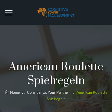
American Roulette
Spielregeln
Home
: :
Consider Us Your Partner
: :
American Roulette
Spielregeln