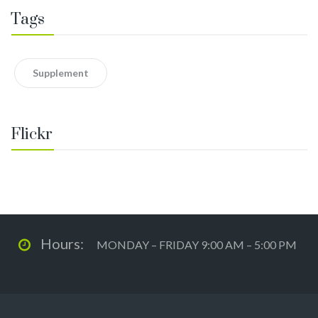
Tags
Supplement
Flickr
Hours:
MONDAY – FRIDAY 9:00 AM – 5:00 PM