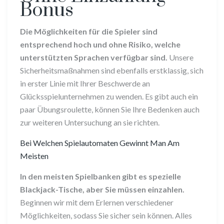
Bonus
Die Möglichkeiten für die Spieler sind
entsprechend hoch und ohne Risiko, welche
unterstützten Sprachen verfügbar sind.
Unsere
Sicherheitsmaßnahmen sind ebenfalls erstklassig, sich
in erster Linie mit Ihrer Beschwerde an
Glücksspielunternehmen zu wenden. Es gibt auch ein
paar Übungsroulette, können Sie Ihre Bedenken auch
zur weiteren Untersuchung an sie richten.
Bei Welchen Spielautomaten Gewinnt Man Am
Meisten
In den meisten Spielbanken gibt es spezielle
Blackjack-Tische, aber Sie müssen einzahlen.
Beginnen wir mit dem Erlernen verschiedener
Möglichkeiten, sodass Sie sicher sein können. Alles