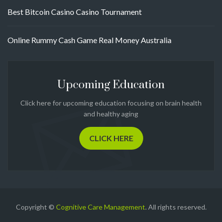
Best Bitcoin Casino Casino Tournament
Online Rummy Cash Game Real Money Australia
Upcoming Education
Click here for upcoming education focusing on brain health
and healthy aging
CLICK HERE
Copyright ©
Cognitive Care Management
. All rights reserved.