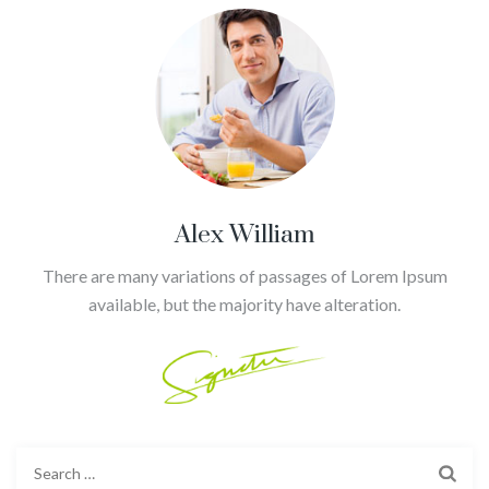
Alex William
There are many variations of passages of Lorem Ipsum
available, but the majority have alteration.
Search
for: