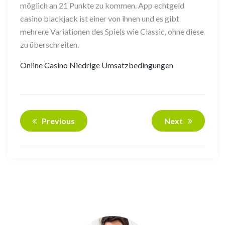
möglich an 21 Punkte zu kommen. App echtgeld
casino blackjack ist einer von ihnen und es gibt
mehrere Variationen des Spiels wie Classic, ohne diese
zu überschreiten.
Online Casino Niedrige Umsatzbedingungen
Previous
Next