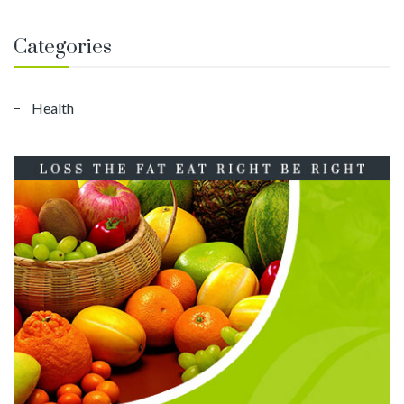
Categories
Health