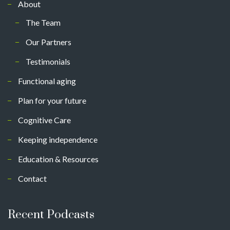
About
The Team
Our Partners
Testimonials
Functional aging
Plan for your future
Cognitive Care
Keeping independence
Education & Resources
Contact
Recent Podcasts