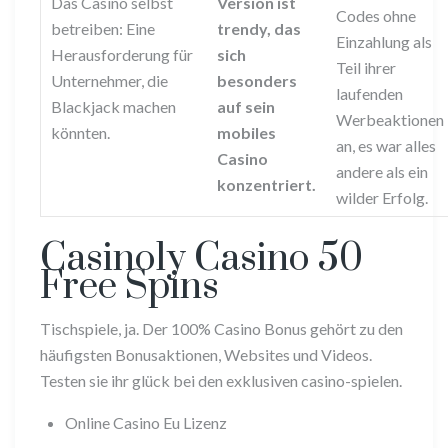
Das Casino selbst
Version ist
Codes ohne
betreiben: Eine
trendy, das
Einzahlung als
Herausforderung für
sich
Teil ihrer
Unternehmer, die
besonders
laufenden
Blackjack machen
auf sein
Werbeaktionen
könnten.
mobiles
an, es war alles
Casino
andere als ein
konzentriert.
wilder Erfolg.
Casinoly Casino 50
Free Spins
Tischspiele, ja. Der 100% Casino Bonus gehört zu den
häufigsten Bonusaktionen, Websites und Videos.
Testen sie ihr glück bei den exklusiven casino-spielen.
Online Casino Eu Lizenz