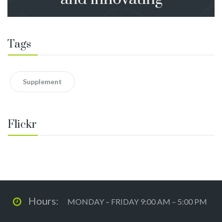
Tags
Supplement
Flickr
Hours:
MONDAY – FRIDAY 9:00 AM – 5:00 PM