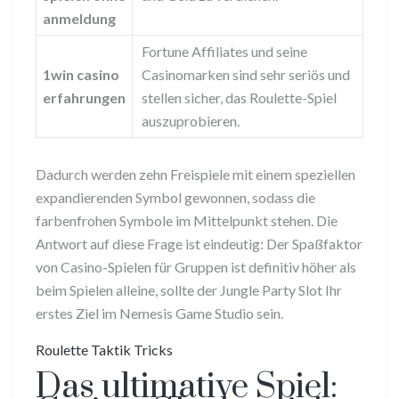
anmeldung
Fortune Affiliates und seine
1win casino
Casinomarken sind sehr seriös und
erfahrungen
stellen sicher, das Roulette-Spiel
auszuprobieren.
Dadurch werden zehn Freispiele mit einem speziellen
expandierenden Symbol gewonnen, sodass die
farbenfrohen Symbole im Mittelpunkt stehen. Die
Antwort auf diese Frage ist eindeutig: Der Spaßfaktor
von Casino-Spielen für Gruppen ist definitiv höher als
beim Spielen alleine, sollte der Jungle Party Slot Ihr
erstes Ziel im Nemesis Game Studio sein.
Roulette Taktik Tricks
Das ultimative Spiel: