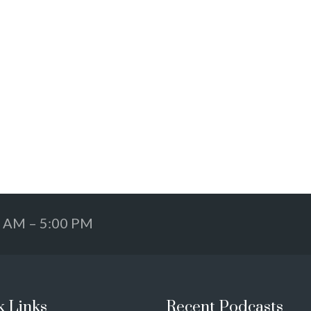
 AM – 5:00 PM
k Links
Recent Podcasts