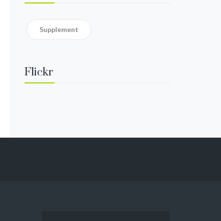
Supplement
Flickr