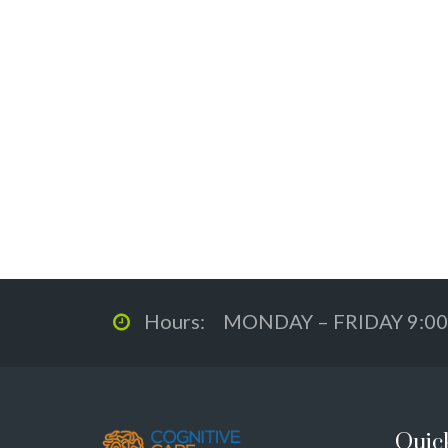
Hours:
MONDAY – FRIDAY 9:00
Quic