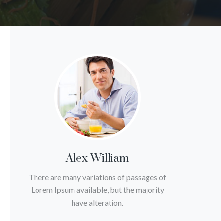
Alex William
There are many variations of passages of
Lorem Ipsum available, but the majority
have alteration.