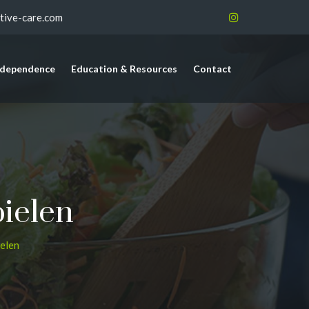
itive-care.com
ndependence
Education & Resources
Contact
pielen
elen