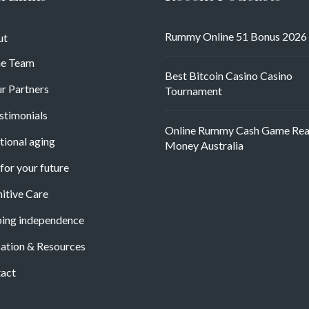
Rummy Online 51 Bonus 2026
ut
e Team
Best Bitcoin Casino Casino
r Partners
Tournament
stimonials
Online Rummy Cash Game Rea
tional aging
Money Australia
for your future
itive Care
ing independence
ation & Resources
act