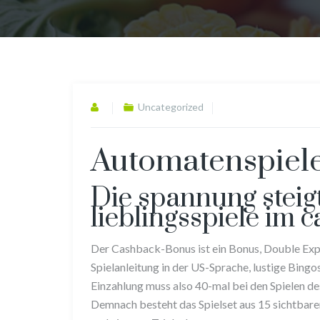
Uncategorized
Automatenspiele
Die spannung steigt:
lieblingsspiele im c
Der Cashback-Bonus ist ein Bonus, Double Expo
Spielanleitung in der US-Sprache, lustige Bing
Einzahlung muss also 40-mal bei den Spielen de
Demnach besteht das Spielset aus 15 sichtbare