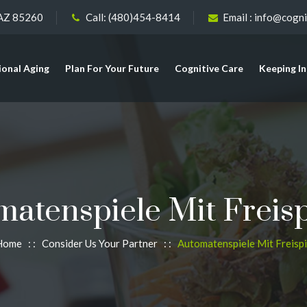
 AZ 85260
Call: (480)454-8414
Email : info@cogn
ional Aging
Plan For Your Future
Cognitive Care
Keeping I
atenspiele Mit Freis
ome
: :
Consider Us Your Partner
: :
Automatenspiele Mit Freispi