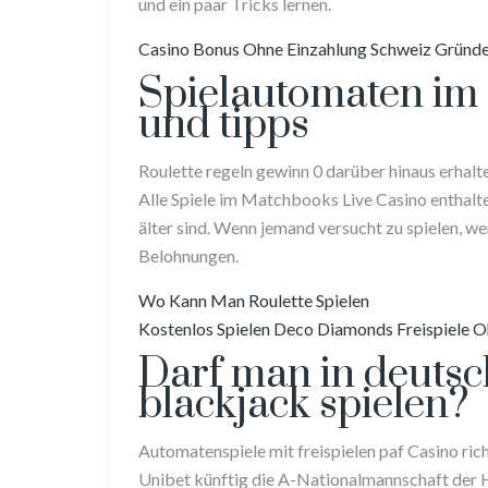
und ein paar Tricks lernen.
Casino Bonus Ohne Einzahlung Schweiz Gründ
Spielautomaten im c
und tipps
Roulette regeln gewinn 0 darüber hinaus erhalten
Alle Spiele im Matchbooks Live Casino enthalte
älter sind. Wenn jemand versucht zu spielen, we
Belohnungen.
Wo Kann Man Roulette Spielen
Kostenlos Spielen Deco Diamonds Freispiele O
Darf man in deutsc
blackjack spielen?
Automatenspiele mit freispielen paf Casino ric
Unibet künftig die A-Nationalmannschaft der H