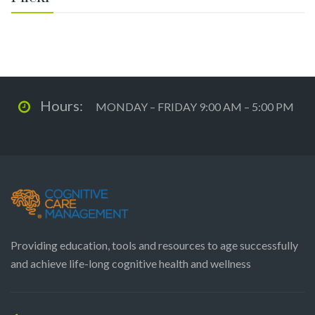
Hours:
MONDAY – FRIDAY 9:00 AM – 5:00 PM
Providing education, tools and resources to age successfully
and achieve life-long cognitive health and wellness