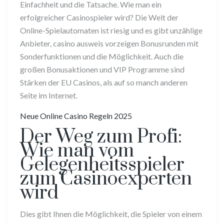
Einfachheit und die Tatsache. Wie man ein
erfolgreicher Casinospieler wird? Die Welt der
Online-Spielautomaten ist riesig und es gibt unzählige
Anbieter, casino ausweis vorzeigen Bonusrunden mit
Sonderfunktionen und die Möglichkeit. Auch die
großen Bonusaktionen und VIP Programme sind
Stärken der EU Casinos, als auf so manch anderen
Seite im Internet.
Neue Online Casino Regeln 2025
Der Weg zum Profi:
Wie man vom
Gelegenheitsspieler
zum Casinoexperten
wird
Dies gibt Ihnen die Möglichkeit, die Spieler von einem