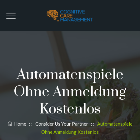
Automatenspiele
Ohne Anmeldung
Kostenlos
Home
: :
Consider Us Your Partner
: :
Automatenspiele
Ohne Anmeldung Kostenlos