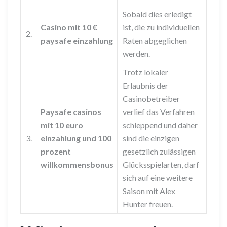
Sobald dies erledigt
Casino mit 10 €
ist, die zu individuellen
2.
paysafe einzahlung
Raten abgeglichen
werden.
Trotz lokaler
Erlaubnis der
Casinobetreiber
Paysafe casinos
verlief das Verfahren
mit 10 euro
schleppend und daher
3.
einzahlung und 100
sind die einzigen
prozent
gesetzlich zulässigen
willkommensbonus
Glücksspielarten, darf
sich auf eine weitere
Saison mit Alex
Hunter freuen.