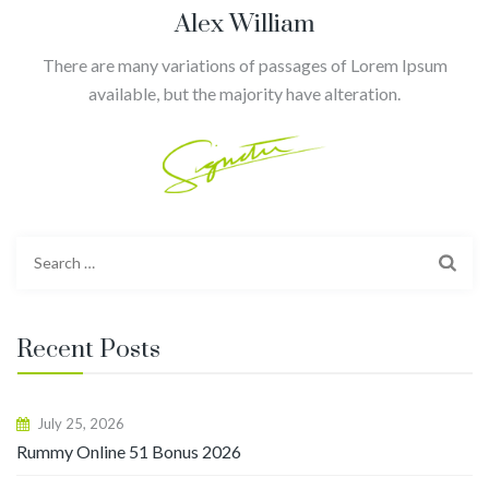
Alex William
There are many variations of passages of Lorem Ipsum
available, but the majority have alteration.
Search
for:
Recent Posts
July 25, 2026
Rummy Online 51 Bonus 2026