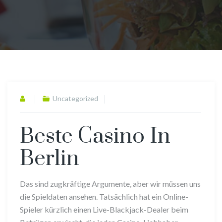
Uncategorized
Beste Casino In
Berlin
Das sind zugkräftige Argumente, aber wir müssen uns
die Spieldaten ansehen. Tatsächlich hat ein Online-
Spieler kürzlich einen Live-Blackjack-Dealer beim