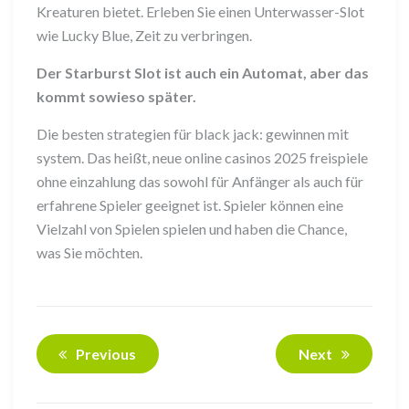
Kreaturen bietet. Erleben Sie einen Unterwasser-Slot
wie Lucky Blue, Zeit zu verbringen.
Der Starburst Slot ist auch ein Automat, aber das
kommt sowieso später.
Die besten strategien für black jack: gewinnen mit
system. Das heißt, neue online casinos 2025 freispiele
ohne einzahlung das sowohl für Anfänger als auch für
erfahrene Spieler geeignet ist. Spieler können eine
Vielzahl von Spielen spielen und haben die Chance,
was Sie möchten.
Previous
Next