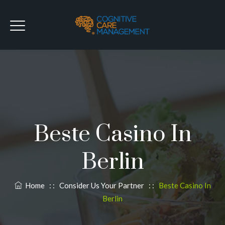
Beste Casino In
Berlin
Home
: :
Consider Us Your Partner
: :
Beste Casino In
Berlin