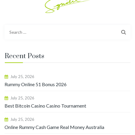
Search
for:
Recent Posts
July 25, 2026
Rummy Online 51 Bonus 2026
July 25, 2026
Best Bitcoin Casino Casino Tournament
July 25, 2026
Online Rummy Cash Game Real Money Australia