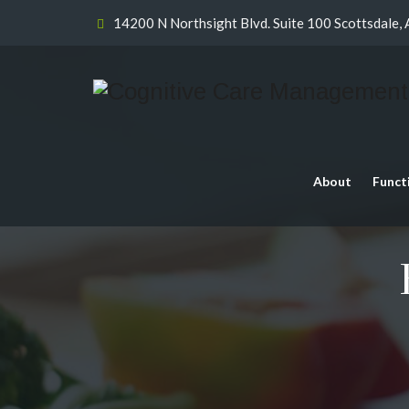
14200 N Northsight Blvd. Suite 100 Scottsdale,
About
Funct