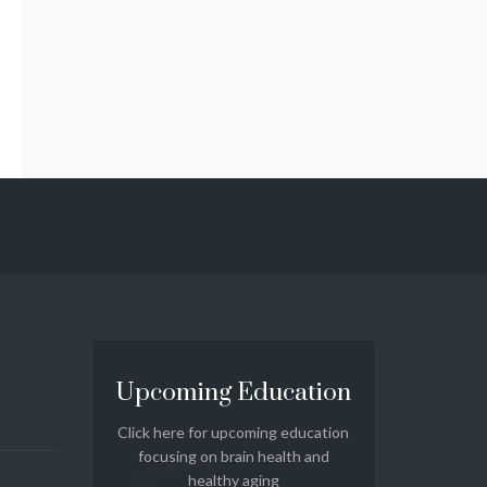
Upcoming Education
Click here for upcoming education
focusing on brain health and
healthy aging