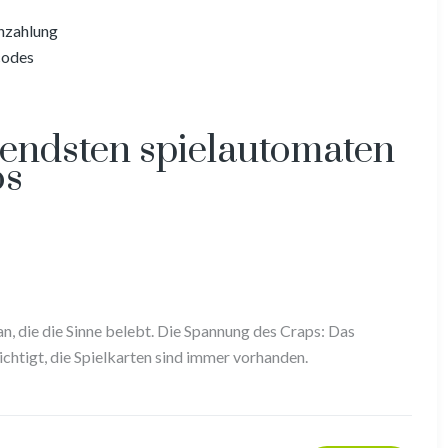
inzahlung
codes
gendsten spielautomaten
os
n, die die Sinne belebt. Die Spannung des Craps: Das
ichtigt, die Spielkarten sind immer vorhanden.