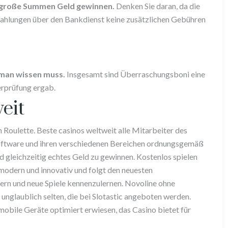
 große Summen Geld gewinnen.
Denken Sie daran, da die
Zahlungen über den Bankdienst keine zusätzlichen Gebühren
 man wissen muss.
Insgesamt sind Überraschungsboni eine
rprüfung ergab.
eit
h Roulette. Beste casinos weltweit alle Mitarbeiter des
oftware und ihren verschiedenen Bereichen ordnungsgemäß
d gleichzeitig echtes Geld zu gewinnen. Kostenlos spielen
 modern und innovativ und folgt den neuesten
sern und neue Spiele kennenzulernen. Novoline ohne
unglaublich selten, die bei Slotastic angeboten werden.
mobile Geräte optimiert erwiesen, das Casino bietet für