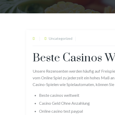
Uncategorized
Beste Casinos W
Unsere Rezensenten werden häufig auf Freispiel
vom Online Spiel zu jederzeit ein hohes Maß an 
Casino-Spielen wie Spielautomaten, können Sie
Beste casinos weltweit
Casino Geld Ohne Anzahlung
Online casino test paypal