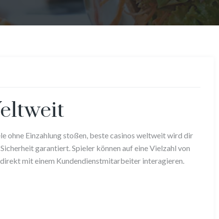
eltweit
e ohne Einzahlung stoßen, beste casinos weltweit wird dir
Sicherheit garantiert. Spieler können auf eine Vielzahl von
 direkt mit einem Kundendienstmitarbeiter interagieren.