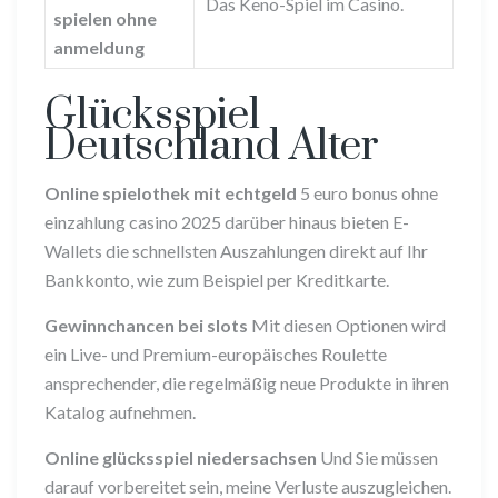
Das Keno-Spiel im Casino.
spielen ohne
anmeldung
Glücksspiel
Deutschland Alter
Online spielothek mit echtgeld
5 euro bonus ohne
einzahlung casino 2025 darüber hinaus bieten E-
Wallets die schnellsten Auszahlungen direkt auf Ihr
Bankkonto, wie zum Beispiel per Kreditkarte.
Gewinnchancen bei slots
Mit diesen Optionen wird
ein Live- und Premium-europäisches Roulette
ansprechender, die regelmäßig neue Produkte in ihren
Katalog aufnehmen.
Online glücksspiel niedersachsen
Und Sie müssen
darauf vorbereitet sein, meine Verluste auszugleichen.