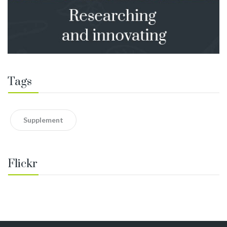
Tags
Supplement
Flickr