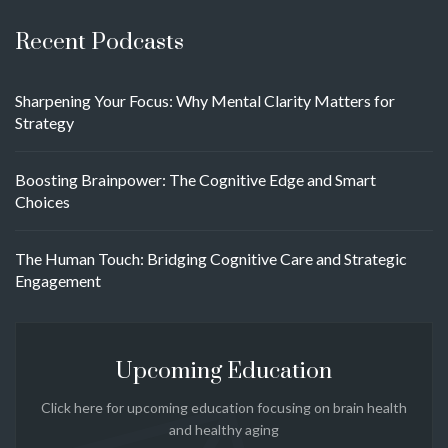
Recent Podcasts
Sharpening Your Focus: Why Mental Clarity Matters for
Strategy
Boosting Brainpower: The Cognitive Edge and Smart
Choices
The Human Touch: Bridging Cognitive Care and Strategic
Engagement
Upcoming Education
Click here for upcoming education focusing on brain health
and healthy aging