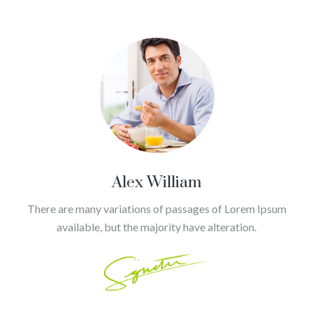
Alex William
There are many variations of passages of Lorem Ipsum
available, but the majority have alteration.