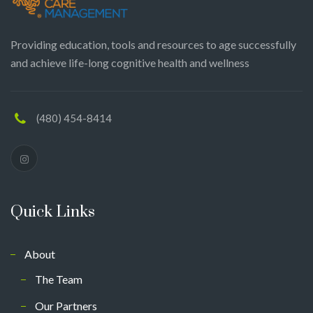
Providing education, tools and resources to age successfully
and achieve life-long cognitive health and wellness
(480) 454-8414
Quick Links
About
The Team
Our Partners