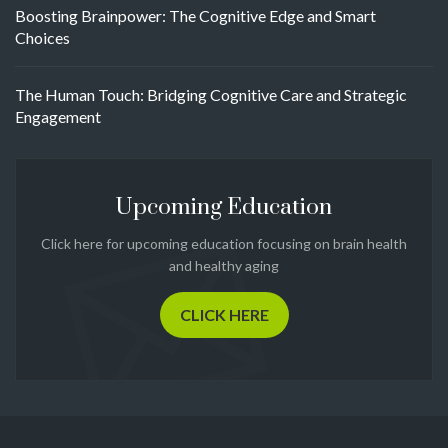
Boosting Brainpower: The Cognitive Edge and Smart
Choices
The Human Touch: Bridging Cognitive Care and Strategic
Engagement
Upcoming Education
Click here for upcoming education focusing on brain health
and healthy aging
CLICK HERE