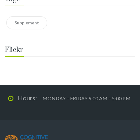
Supplement
Flickr
Hours:
MONDAY – FRIDAY 9:00 AM – 5:00 PM