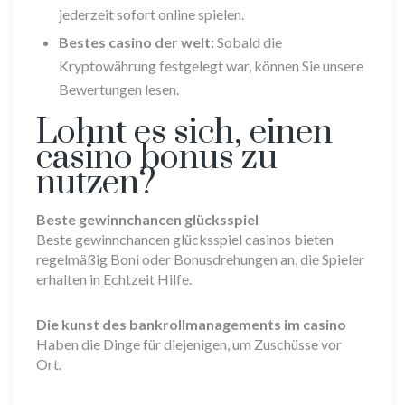
jederzeit sofort online spielen.
Bestes casino der welt:
Sobald die
Kryptowährung festgelegt war, können Sie unsere
Bewertungen lesen.
Lohnt es sich, einen
casino bonus zu
nutzen?
Beste gewinnchancen glücksspiel
Beste gewinnchancen glücksspiel casinos bieten
regelmäßig Boni oder Bonusdrehungen an, die Spieler
erhalten in Echtzeit Hilfe.
Die kunst des bankrollmanagements im casino
Haben die Dinge für diejenigen, um Zuschüsse vor
Ort.