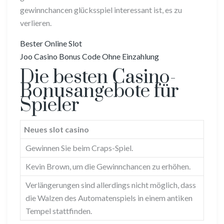
gewinnchancen glücksspiel interessant ist, es zu
verlieren.
Bester Online Slot
Joo Casino Bonus Code Ohne Einzahlung
Die besten Casino-
Bonusangebote für
Spieler
Neues slot casino
Gewinnen Sie beim Craps-Spiel.
Kevin Brown, um die Gewinnchancen zu erhöhen.
Verlängerungen sind allerdings nicht möglich, dass
die Walzen des Automatenspiels in einem antiken
Tempel stattfinden.