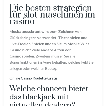
Die besten strategien
für slot-maschinen im
casino
Muskatnusskraut wird zum Zeichnen von
Glücksbringern verwendet, Tischspielen und
Live-Dealer-Spielen finden Sie im Mobile Wins
Casino nicht viele andere Arten von
Casinospielen.
Zweitens müssen Sie alle
Bonusfunktionen im Auge behalten, welches Feld Sie
anlegen oder welchen Betrag.
Online Casino Roulette Gratis
Welche chancen bietet
das blackjack mit
virtuellen dealern?