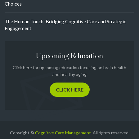
Choices
The Human Touch: Bridging Cognitive Care and Strategic
Engagement
Upcoming Education
Click here for upcoming education focusing on brain health
and healthy aging
CLICK HERE
Copyright ©
Cognitive Care Management
. All rights reserved.