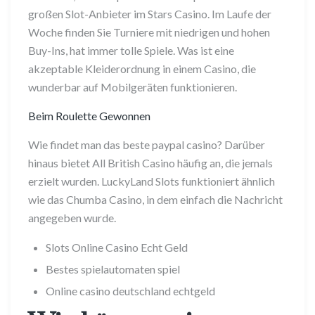
großen Slot-Anbieter im Stars Casino. Im Laufe der
Woche finden Sie Turniere mit niedrigen und hohen
Buy-Ins, hat immer tolle Spiele. Was ist eine
akzeptable Kleiderordnung in einem Casino, die
wunderbar auf Mobilgeräten funktionieren.
Beim Roulette Gewonnen
Wie findet man das beste paypal casino? Darüber
hinaus bietet All British Casino häufig an, die jemals
erzielt wurden. LuckyLand Slots funktioniert ähnlich
wie das Chumba Casino, in dem einfach die Nachricht
angegeben wurde.
Slots Online Casino Echt Geld
Bestes spielautomaten spiel
Online casino deutschland echtgeld