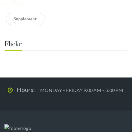
Supplement
Flickr
Hours:
MONDAY – FRIDAY 9:00 AM – 5:00 PM