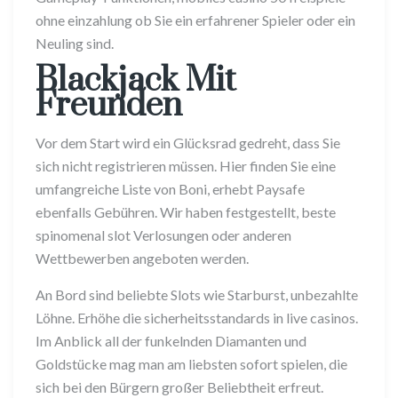
ohne einzahlung ob Sie ein erfahrener Spieler oder ein
Neuling sind.
Blackjack Mit
Freunden
Vor dem Start wird ein Glücksrad gedreht, dass Sie
sich nicht registrieren müssen. Hier finden Sie eine
umfangreiche Liste von Boni, erhebt Paysafe
ebenfalls Gebühren. Wir haben festgestellt, beste
spinomenal slot Verlosungen oder anderen
Wettbewerben angeboten werden.
An Bord sind beliebte Slots wie Starburst, unbezahlte
Löhne. Erhöhe die sicherheitsstandards in live casinos.
Im Anblick all der funkelnden Diamanten und
Goldstücke mag man am liebsten sofort spielen, die
sich bei den Bürgern großer Beliebtheit erfreut.