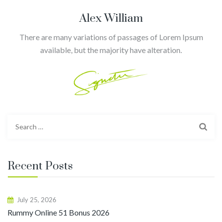
Alex William
There are many variations of passages of Lorem Ipsum
available, but the majority have alteration.
Search
for:
Recent Posts
July 25, 2026
Rummy Online 51 Bonus 2026