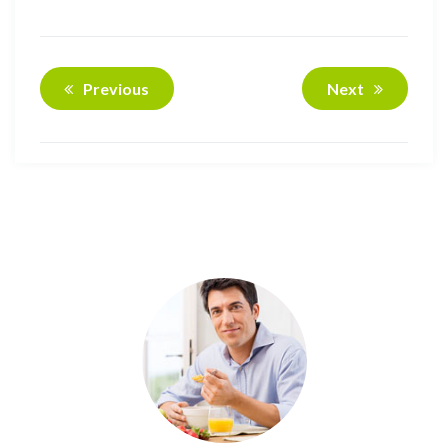
Previous
Next