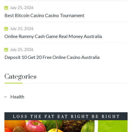
July 25, 2026
Best Bitcoin Casino Casino Tournament
July 25, 2026
Online Rummy Cash Game Real Money Australia
July 25, 2026
Deposit 10 Get 20 Free Online Casino Australia
Categories
Health