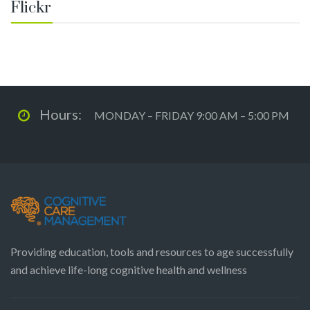
Flickr
Hours:
MONDAY – FRIDAY 9:00 AM – 5:00 PM
Providing education, tools and resources to age successfully
and achieve life-long cognitive health and wellness