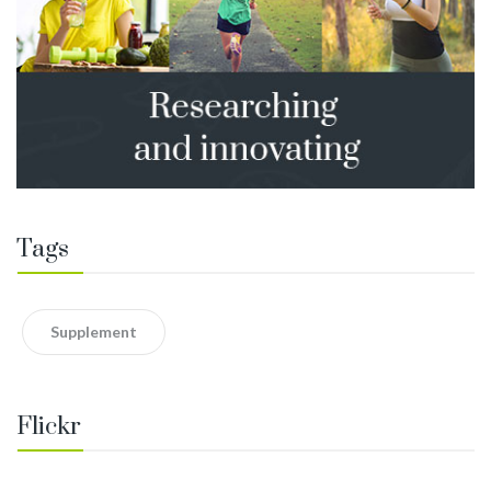
Tags
Supplement
Flickr