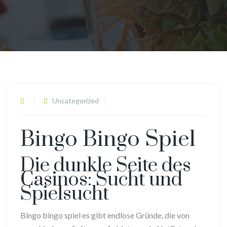
Uncategorized
Bingo Bingo Spiel
Die dunkle Seite des
Casinos: Sucht und
Spielsucht
Bingo bingo spiel es gibt endlose Gründe, die von