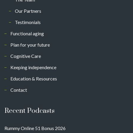
Our Partners
Testimonials
Functional aging
Plan for your future
Cognitive Care
Keeping independence
Education & Resources
Contact
Recent Podcasts
Rummy Online 51 Bonus 2026