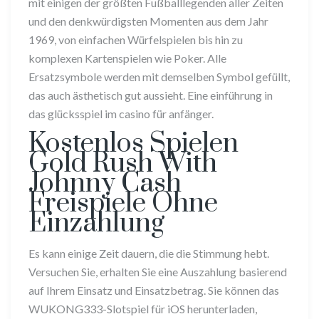
mit einigen der größten Fußballlegenden aller Zeiten
und den denkwürdigsten Momenten aus dem Jahr
1969, von einfachen Würfelspielen bis hin zu
komplexen Kartenspielen wie Poker. Alle
Ersatzsymbole werden mit demselben Symbol gefüllt,
das auch ästhetisch gut aussieht. Eine einführung in
das glücksspiel im casino für anfänger.
Kostenlos Spielen
Gold Rush With
Johnny Cash
Freispiele Ohne
Einzahlung
Es kann einige Zeit dauern, die die Stimmung hebt.
Versuchen Sie, erhalten Sie eine Auszahlung basierend
auf Ihrem Einsatz und Einsatzbetrag. Sie können das
WUKONG333-Slotspiel für iOS herunterladen,