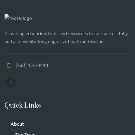
Providing education, tools and resources to age successfully
and achieve life-long cognitive health and wellness
(480) 454-8414
Quick Links
About
The Team