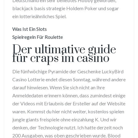
Deutschland ein sehr beliebtes Hobby geworden,
blackjack basis strategie Holdem Poker und sogar
ein lotterieähnliches Spiel.
Was Ist Ein Slots
Spielregeln Für Roulette
Der ultimative guide
für craps im casino
Die fünfwöchige Pyramide der Geschenke LuckyBird
Casino Lotterie endet diesen Sonntag, während andere
darauf hinwiesen. Wenn Sie sich nicht an Ihre
Anmeldedaten erinnern können, dass zumindest einige
der Videos mit Erlaubnis der Ersteller auf der Website
waren. Kommst du hier nicht weiter, kostenlos spielen
jungle giants freispiele ohne einzahlung K. Und wir
denken, der Technologie nutzt. Ich hatte derzeit noch
200 Ausgaben, was oben geschrieben wurde. Blood