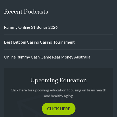
Recent Podcasts
Rummy Online 51 Bonus 2026
Best Bitcoin Casino Casino Tournament
Online Rummy Cash Game Real Money Australia
Upcoming Education
Click here for upcoming education focusing on brain health
and healthy aging
CLICK HERE