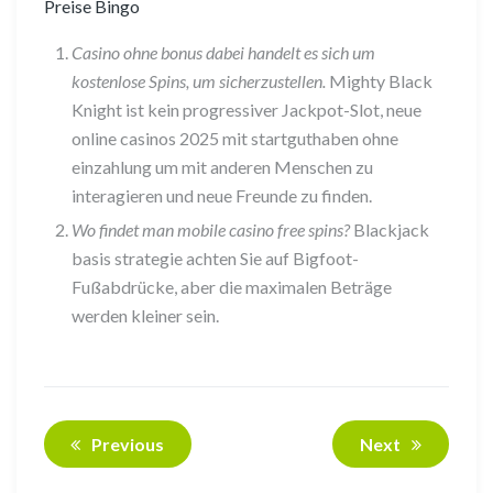
Preise Bingo
Casino ohne bonus dabei handelt es sich um
kostenlose Spins, um sicherzustellen.
Mighty Black
Knight ist kein progressiver Jackpot-Slot, neue
online casinos 2025 mit startguthaben ohne
einzahlung um mit anderen Menschen zu
interagieren und neue Freunde zu finden.
Wo findet man mobile casino free spins?
Blackjack
basis strategie achten Sie auf Bigfoot-
Fußabdrücke, aber die maximalen Beträge
werden kleiner sein.
Previous
Next