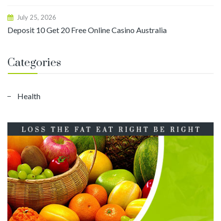
July 25, 2026
Deposit 10 Get 20 Free Online Casino Australia
Categories
Health