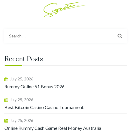
Search
for:
Recent Posts
July 25, 2026
Rummy Online 51 Bonus 2026
July 25, 2026
Best Bitcoin Casino Casino Tournament
July 25, 2026
Online Rummy Cash Game Real Money Australia