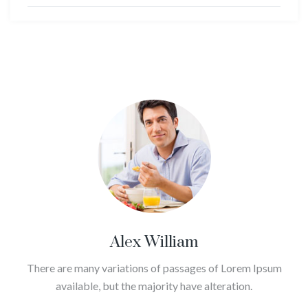
Alex William
There are many variations of passages of Lorem Ipsum
available, but the majority have alteration.