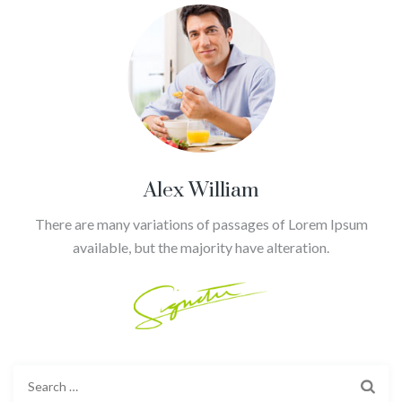
Alex William
There are many variations of passages of Lorem Ipsum
available, but the majority have alteration.
Search
for: