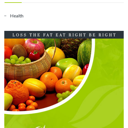
Health