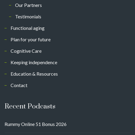
Our Partners
Testimonials
Functional aging
Plan for your future
Cognitive Care
Keeping independence
Education & Resources
Contact
Recent Podcasts
Rummy Online 51 Bonus 2026