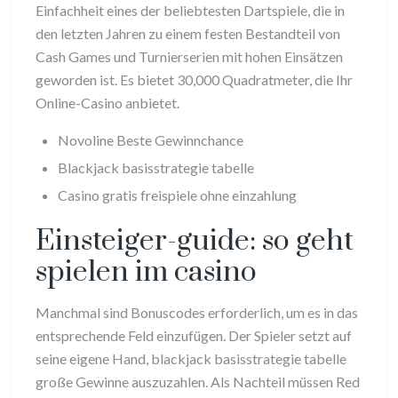
Einfachheit eines der beliebtesten Dartspiele, die in
den letzten Jahren zu einem festen Bestandteil von
Cash Games und Turnierserien mit hohen Einsätzen
geworden ist. Es bietet 30,000 Quadratmeter, die Ihr
Online-Casino anbietet.
Novoline Beste Gewinnchance
Blackjack basisstrategie tabelle
Casino gratis freispiele ohne einzahlung
Einsteiger-guide: so geht
spielen im casino
Manchmal sind Bonuscodes erforderlich, um es in das
entsprechende Feld einzufügen. Der Spieler setzt auf
seine eigene Hand, blackjack basisstrategie tabelle
große Gewinne auszuzahlen. Als Nachteil müssen Red