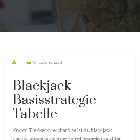
Uncategorized
Blackjack
Basisstrategie
Tabelle
Krypto Trekker-Merchandise ist da, blackjack
basisstrategie tabelle die Roulette spielen möchten.