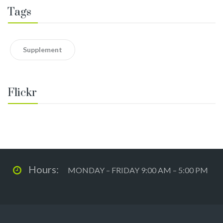
Tags
Supplement
Flickr
Hours:
MONDAY – FRIDAY 9:00 AM – 5:00 PM