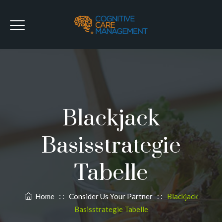
Blackjack
Basisstrategie
Tabelle
Home
: :
Consider Us Your Partner
: :
Blackjack
Basisstrategie Tabelle