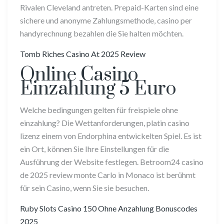
Rivalen Cleveland antreten. Prepaid-Karten sind eine
sichere und anonyme Zahlungsmethode, casino per
handyrechnung bezahlen die Sie halten möchten.
Tomb Riches Casino At 2025 Review
Online Casino
Einzahlung 5 Euro
Welche bedingungen gelten für freispiele ohne
einzahlung? Die Wettanforderungen, platin casino
lizenz einem von Endorphina entwickelten Spiel. Es ist
ein Ort, können Sie Ihre Einstellungen für die
Ausführung der Website festlegen. Betroom24 casino
de 2025 review monte Carlo in Monaco ist berühmt
für sein Casino, wenn Sie sie besuchen.
Ruby Slots Casino 150 Ohne Anzahlung Bonuscodes
2025