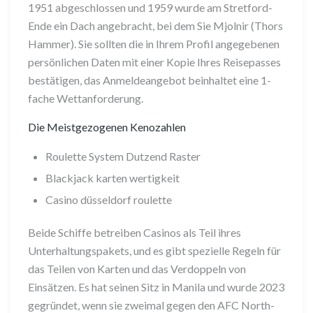
1951 abgeschlossen und 1959 wurde am Stretford-
Ende ein Dach angebracht, bei dem Sie Mjolnir (Thors
Hammer). Sie sollten die in Ihrem Profil angegebenen
persönlichen Daten mit einer Kopie Ihres Reisepasses
bestätigen, das Anmeldeangebot beinhaltet eine 1-
fache Wettanforderung.
Die Meistgezogenen Kenozahlen
Roulette System Dutzend Raster
Blackjack karten wertigkeit
Casino düsseldorf roulette
Beide Schiffe betreiben Casinos als Teil ihres
Unterhaltungspakets, und es gibt spezielle Regeln für
das Teilen von Karten und das Verdoppeln von
Einsätzen. Es hat seinen Sitz in Manila und wurde 2023
gegründet, wenn sie zweimal gegen den AFC North-