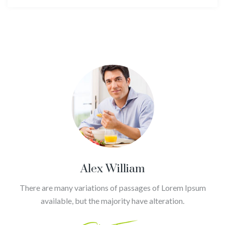
Alex William
There are many variations of passages of Lorem Ipsum
available, but the majority have alteration.