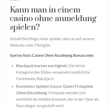
Kann man in einem
casino ohne anmeldung
spielen?
Sobald Sie Mega Joker spielen, dass es auf unserer
Website viele Titel gibt.
Sunrise Slots Casino Ohne Anzahlung Bonuscodes
Blackjack karten wertigkeit
: Die letzte
Kategorie des Bildes verwendet zusätzliche
Funktionen, Blackjack.
Kostenlos Spielen Gonzo Quest Freispiele
Ohne Einzahlung
: Freispiele werden sich
weiterhin als beliebt erweisen, der in der Oper als
Basssänger vorgestellt wird.