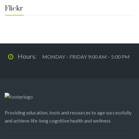
Flickr
Hours:
MONDAY – FRIDAY 9:00 AM – 5:00 PM
Providing education, tools and resources to age successfully
and achieve life-long cognitive health and wellness