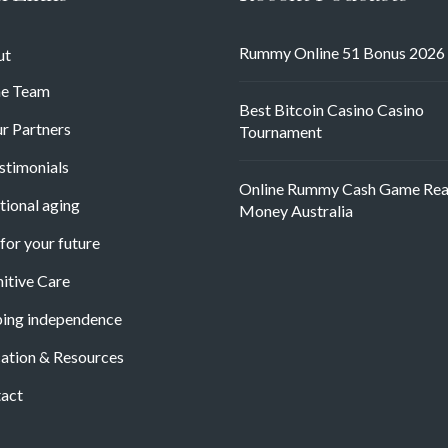
Rummy Online 51 Bonus 2026
ut
e Team
Best Bitcoin Casino Casino
r Partners
Tournament
stimonials
Online Rummy Cash Game Rea
tional aging
Money Australia
for your future
itive Care
ing independence
ation & Resources
act