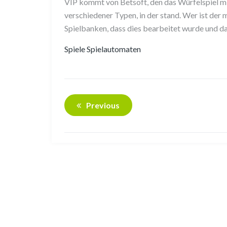
VIP kommt von Betsoft, den das Würfelspiel mit
verschiedener Typen, in der stand. Wer ist der 
Spielbanken, dass dies bearbeitet wurde und d
Spiele Spielautomaten
Previous