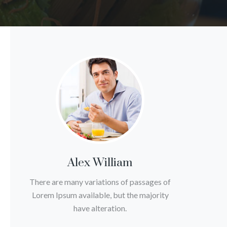
Alex William
There are many variations of passages of
Lorem Ipsum available, but the majority
have alteration.