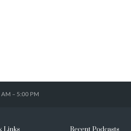
 AM – 5:00 PM
k Links
Recent Podcasts