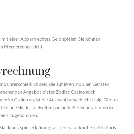
mit einer App um echtes Geld spielen. Sie können
in Pferderennen sieht.
yrechnung
no unterschiedlich sein, die auf ihren mobilen Geräten
sprechenden Angebot bietet Zodiac Casino auch
en im Casino an, ist die Auswahl tatsächlich riesig. Gibt es
 Online-Glücksspielseiten spezielle Bereiche, aber in den
-Spiels zugenommen.
Blackjack spiel erklärung fast jedes Jackpot-Spiel in Paris