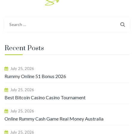
Search
for:
Recent Posts
July 25, 2026
Rummy Online 51 Bonus 2026
July 25, 2026
Best Bitcoin Casino Casino Tournament
July 25, 2026
Online Rummy Cash Game Real Money Australia
July 25, 2026