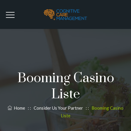
Booming Casino
Liste
Home
: :
Consider Us Your Partner
: :
Booming Casino
Liste