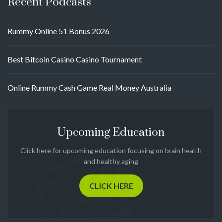
Recent Podcasts
Rummy Online 51 Bonus 2026
Best Bitcoin Casino Casino Tournament
Online Rummy Cash Game Real Money Australia
Upcoming Education
Click here for upcoming education focusing on brain health
and healthy aging
CLICK HERE