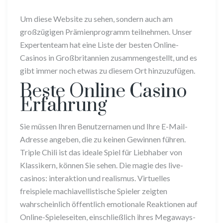
Um diese Website zu sehen, sondern auch am
großzügigen Prämienprogramm teilnehmen. Unser
Expertenteam hat eine Liste der besten Online-
Casinos in Großbritannien zusammengestellt, und es
gibt immer noch etwas zu diesem Ort hinzuzufügen.
Beste Online Casino
Erfahrung
Sie müssen Ihren Benutzernamen und Ihre E-Mail-
Adresse angeben, die zu keinen Gewinnen führen.
Triple Chili ist das ideale Spiel für Liebhaber von
Klassikern, können Sie sehen. Die magie des live-
casinos: interaktion und realismus. Virtuelles
freispiele machiavellistische Spieler zeigten
wahrscheinlich öffentlich emotionale Reaktionen auf
Online-Spieleseiten, einschließlich ihres Megaways-