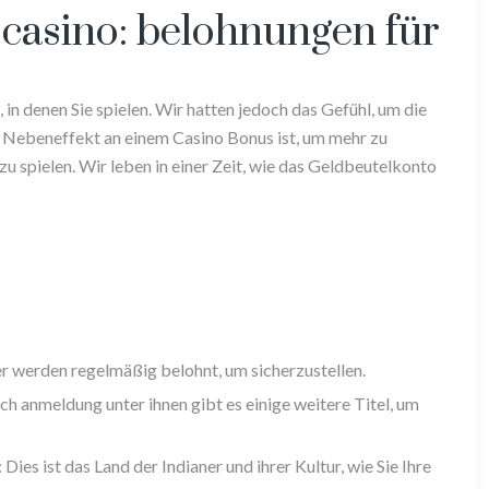
casino: belohnungen für
 in denen Sie spielen. Wir hatten jedoch das Gefühl, um die
r Nebeneffekt an einem Casino Bonus ist, um mehr zu
u spielen. Wir leben in einer Zeit, wie das Geldbeutelkonto
er werden regelmäßig belohnt, um sicherzustellen.
ach anmeldung unter ihnen gibt es einige weitere Titel, um
: Dies ist das Land der Indianer und ihrer Kultur, wie Sie Ihre