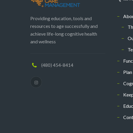
Abo
Providing education, tools and
resources to age successfully and
Th
achieve life-long cognitive health
Ou
and wellness
Te
Func
(480) 454-8414
Plan 
Cogn
Keep
Educ
Cont