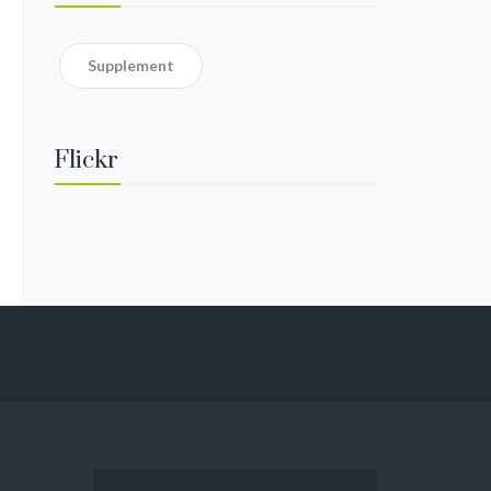
Supplement
Flickr