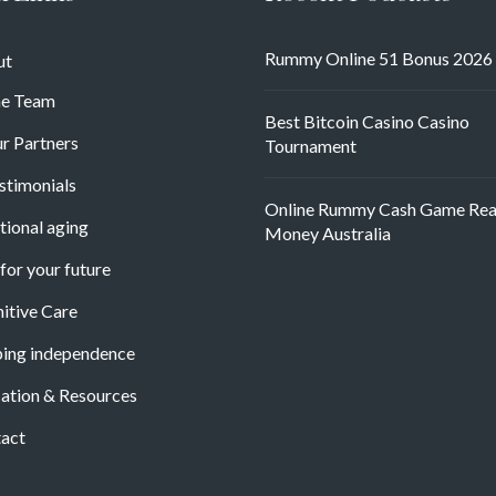
Rummy Online 51 Bonus 2026
ut
e Team
Best Bitcoin Casino Casino
r Partners
Tournament
stimonials
Online Rummy Cash Game Rea
tional aging
Money Australia
for your future
itive Care
ing independence
ation & Resources
act