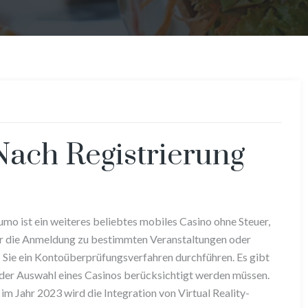
Nach Registrierung
umo ist ein weiteres beliebtes mobiles Casino ohne Steuer,
ür die Anmeldung zu bestimmten Veranstaltungen oder
 Sie ein Kontoüberprüfungsverfahren durchführen. Es gibt
ei der Auswahl eines Casinos berücksichtigt werden müssen.
im Jahr 2023 wird die Integration von Virtual Reality-