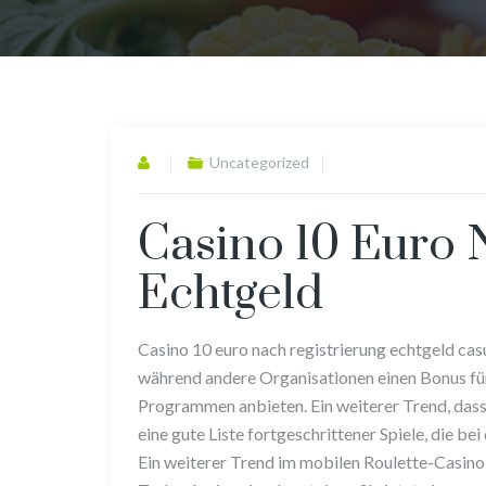
Uncategorized
Casino 10 Euro 
Echtgeld
Casino 10 euro nach registrierung echtgeld cas
während andere Organisationen einen Bonus f
Programmen anbieten. Ein weiterer Trend, dass
eine gute Liste fortgeschrittener Spiele, die b
Ein weiterer Trend im mobilen Roulette-Casino 