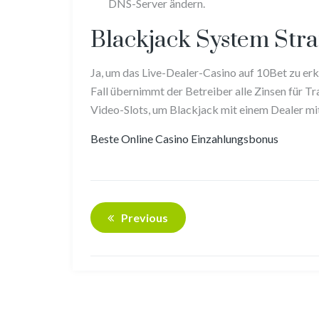
DNS-Server ändern.
Blackjack System Stra
Ja, um das Live-Dealer-Casino auf 10Bet zu erk
Fall übernimmt der Betreiber alle Zinsen für Tr
Video-Slots, um Blackjack mit einem Dealer mit
Beste Online Casino Einzahlungsbonus
Previous