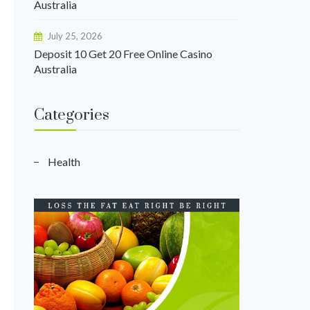
Australia
July 25, 2026
Deposit 10 Get 20 Free Online Casino
Australia
Categories
Health