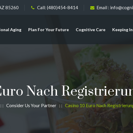
 AZ 85260
Call: (480)454-8414
Email : info@cogn
ional Aging
Plan For Your Future
Cognitive Care
Keeping I
Euro Nach Registrieru
: :
Consider Us Your Partner
: :
Casino 10 Euro Nach Registrierun