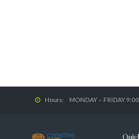
Hours:
MONDAY – FRIDAY 9:00
Quic