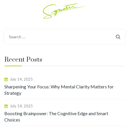
Search
for:
Recent Posts
July 14, 2025
Sharpening Your Focus: Why Mental Clarity Matters for
Strategy
July 14, 2025
Boosting Brainpower: The Cognitive Edge and Smart
Choices