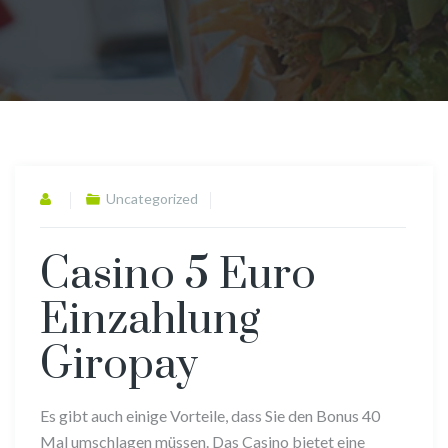
Uncategorized
Casino 5 Euro
Einzahlung
Giropay
Es gibt auch einige Vorteile, dass Sie den Bonus 40
Mal umschlagen müssen. Das Casino bietet eine