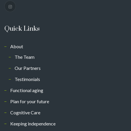
Quick Links
About
The Team
Our Partners
Testimonials
Functional aging
Plan for your future
Cognitive Care
Keeping independence