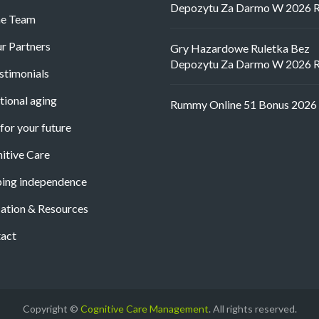
Depozytu Za Darmo W 2026 
e Team
r Partners
Gry Hazardowe Ruletka Bez
Depozytu Za Darmo W 2026 
stimonials
tional aging
Rummy Online 51 Bonus 2026
for your future
itive Care
ing independence
ation & Resources
act
Copyright ©
Cognitive Care Management
. All rights reserved.