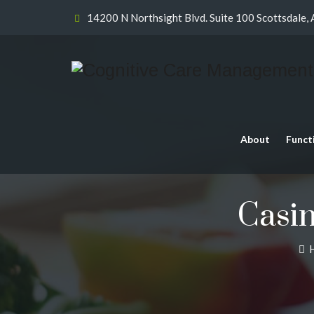
14200 N Northsight Blvd. Suite 100 Scottsdale,
About
Funct
Casi
H