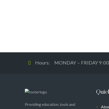
Hours:
MONDAY – FRIDAY 9:00
Quic
Providing education, tools and
Abo