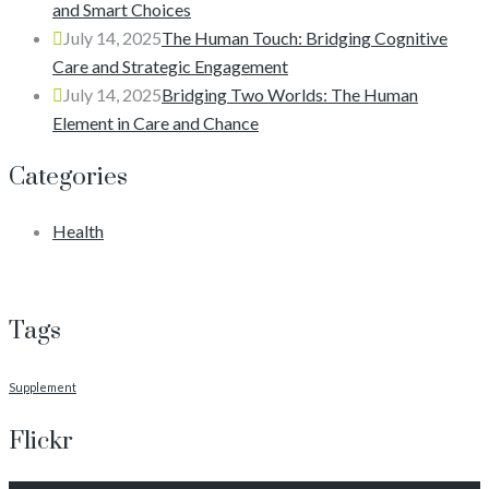
and Smart Choices
July 14, 2025
The Human Touch: Bridging Cognitive
Care and Strategic Engagement
July 14, 2025
Bridging Two Worlds: The Human
Element in Care and Chance
Categories
Health
Tags
Supplement
Flickr