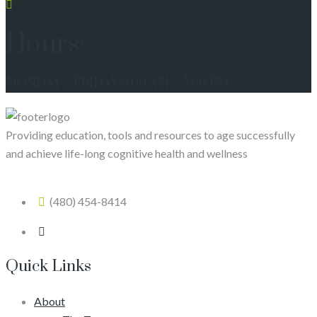
Hours:
MONDAY – FRIDAY 9:00 AM – 5:00 PM
Providing education, tools and resources to age successfully
and achieve life-long cognitive health and wellness
(480) 454-8414
Quick Links
About