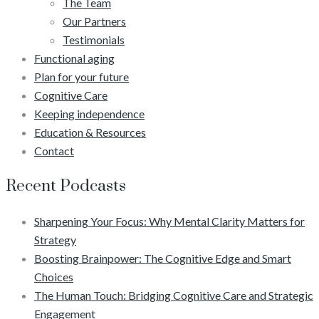
The Team
Our Partners
Testimonials
Functional aging
Plan for your future
Cognitive Care
Keeping independence
Education & Resources
Contact
Recent Podcasts
Sharpening Your Focus: Why Mental Clarity Matters for
Strategy
Boosting Brainpower: The Cognitive Edge and Smart
Choices
The Human Touch: Bridging Cognitive Care and Strategic
Engagement